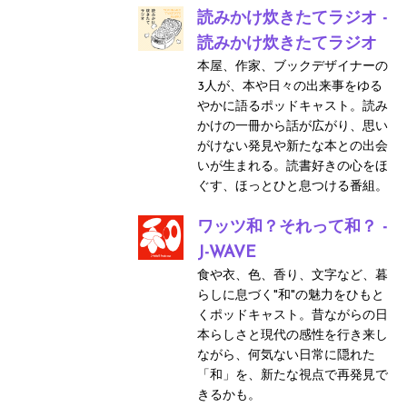
読みかけ炊きたてラジオ -
読みかけ炊きたてラジオ
本屋、作家、ブックデザイナーの
3人が、本や日々の出来事をゆる
やかに語るポッドキャスト。読み
かけの一冊から話が広がり、思い
がけない発見や新たな本との出会
いが生まれる。読書好きの心をほ
ぐす、ほっとひと息つける番組。
ワッツ和？それって和？ -
J-WAVE
食や衣、色、香り、文字など、暮
らしに息づく"和"の魅力をひもと
くポッドキャスト。昔ながらの日
本らしさと現代の感性を行き来し
ながら、何気ない日常に隠れた
「和」を、新たな視点で再発見で
きるかも。