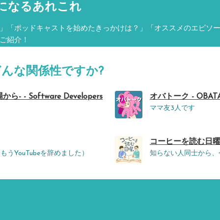
になるあれこれ
」「ポッドキャストを始めたきっかけは？」「オススメのエピソ
ご紹介！
どんな関係性ですか?
- - Software Developers
オバトーク - OBAT
ママ友3人です
コーヒーを読む日曜。 - 
はもうYouTubeを辞めました）
知らない人同士から、