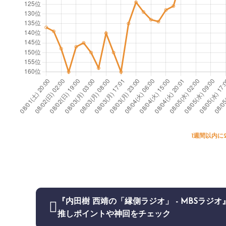
1週間以内に
『内田樹 西靖の「縁側ラジオ」 - MBSラジオ
推しポイントや神回をチェック