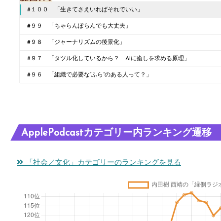
#１００ 「生きてさえいればそれでいい」
#９９ 「ちゃらんぽらんでも大丈夫」
#９８ 「ジャーナリズムの後景化」
#９７ 「タツル化しているから？ AIに癒しを求める原理」
#９６ 「組織で必要な”ふら”のある人って？」
ApplePodcastカテゴリー内ランキング遷移
「社会／文化」カテゴリーのランキングを見る