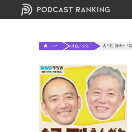
TOP
社会／文化
内田樹 西靖の「縁