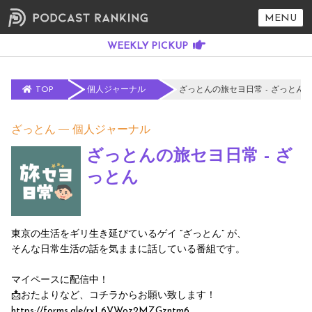
MENU
TOP
個人ジャーナル
ざっとんの旅セヨ日常 - ざっとん
ざっとん
個人ジャーナル
ざっとんの旅セヨ日常 - ざ
っとん
東京の生活をギリ生き延びているゲイ ”ざっとん” が、
そんな日常生活の話を気ままに話している番組です。
マイペースに配信中！
📩おたよりなど、コチラからお願い致します！
https://forms.gle/rxL6VWoz2MZGzntm6