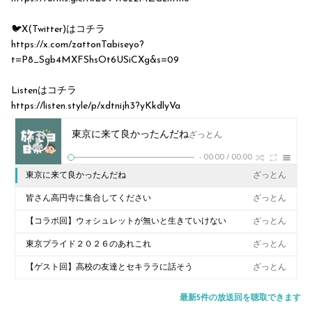
🐦X(Twitter)はコチラ
https://x.com/zattonTabiseyo?
t=P8_Sgb4MXFShsOt6USiCXg&s=09
Listenはコチラ
https://listen.style/p/xdtnijh3?yKkdlyVa
東京に来て良かったんだね
ざっとん
-
00:00
/
00:00
東京に来て良かったんだね
ざっとん
皆さん高円寺に集合してください
ざっとん
【コラボ回】ウォシュレットが無いと生きていけない
ざっとん
東京プライド２０２６のあれこれ
ざっとん
【ゲスト回】高校の友達とセキララに話そう
ざっとん
最新5件の放送回を聴取できます