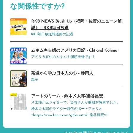
な関係性ですか?
RKB NEWS Brush Up（福岡・佐賀のニュース解
説） - RKB毎日放送
RKB毎日放送報道部の記者
ムキムキ夫婦のアメリカ日記 - Chi and Kohma
アメリカ在住のムキムキ脳筋夫婦です！
茶道から学ぶ日本人の心 - 静岡人
親子
アートのミーム - 鈴木〆太郎/染谷昌宏
〆太郎が元ライターで、染谷さんが取材対象者でした。
鈴木〆太郎のライター時代のポートフォリオ
⇨https://www.foriio.com/gakusuzuki 染谷昌宏の...