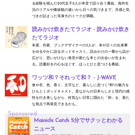
る経験を積んだ20代女子2人が本音で語り合う番組。海外生
活のリアルや価値観の違いから日々の気づきまで、共感と気
づきが詰まった等身大のトークが満載。
読みかけ炊きたてラジオ - 読みかけ炊き
たてラジオ
本屋、作家、ブックデザイナーの3人が、本や日々の出来事
をゆるやかに語るポッドキャスト。読みかけの一冊から話が
広がり、思いがけない発見や新たな本との出会いが生まれ
る。読書好きの心をほぐす、ほっとひと息つける番組。
ワッツ和？それって和？ - J-WAVE
食や衣、色、香り、文字など、暮らしに息づく"和"の魅力を
ひもとくポッドキャスト。昔ながらの日本らしさと現代の感
性を行き来しながら、何気ない日常に隠れた「和」を、新た
な視点で再発見できるかも。
Sponsored
Mainichi Catch 5分でサクッとわかる
ニュース