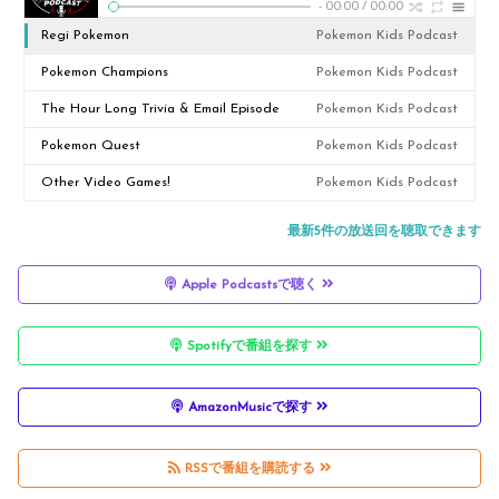
-
00:00
/
00:00
Regi Pokemon
Pokemon Kids Podcast
Pokemon Champions
Pokemon Kids Podcast
The Hour Long Trivia & Email Episode
Pokemon Kids Podcast
Pokemon Quest
Pokemon Kids Podcast
Other Video Games!
Pokemon Kids Podcast
最新5件の放送回を聴取できます
Apple Podcastsで聴く
Spotifyで番組を探す
AmazonMusicで探す
RSSで番組を購読する