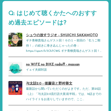
Q: はじめて聴くかたへのおすす
め過去エピソードは?
シュウの放すラジオ - SHUICHI SAKAMOTO
ギチ青柳貴哉さんゲスト回！その１～前回の「乞うご期
待！」の続きに巻き込んじゃったの巻：
https://spoti.fi/3Ch7CWG ギチ青柳貴哉さんゲスト回！...
no WIFE no BIKE radio!!! - massan
イェイ夫婦対談
与太話2.0 - 後藤宙と野村善文
最新話から聞いていただくのがよきです。ただ、第20話
（上）「与太話2.0流行語大賞:前半戦」では、19話までの
ハイライトをお送りしていますので、ここ...