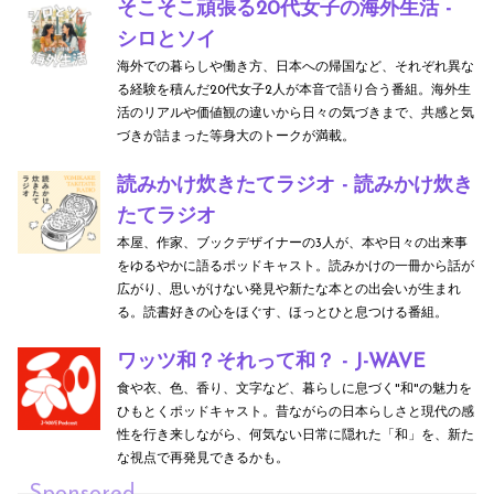
そこそこ頑張る20代女子の海外生活 -
シロとソイ
海外での暮らしや働き方、日本への帰国など、それぞれ異な
る経験を積んだ20代女子2人が本音で語り合う番組。海外生
活のリアルや価値観の違いから日々の気づきまで、共感と気
づきが詰まった等身大のトークが満載。
読みかけ炊きたてラジオ - 読みかけ炊き
たてラジオ
本屋、作家、ブックデザイナーの3人が、本や日々の出来事
をゆるやかに語るポッドキャスト。読みかけの一冊から話が
広がり、思いがけない発見や新たな本との出会いが生まれ
る。読書好きの心をほぐす、ほっとひと息つける番組。
ワッツ和？それって和？ - J-WAVE
食や衣、色、香り、文字など、暮らしに息づく"和"の魅力を
ひもとくポッドキャスト。昔ながらの日本らしさと現代の感
性を行き来しながら、何気ない日常に隠れた「和」を、新た
な視点で再発見できるかも。
Sponsored