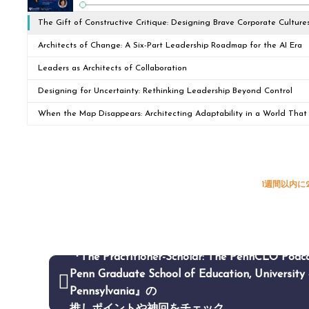
The Gift of Constructive Critique: Designing Brave Corporate Culture
Architects of Change: A Six-Part Leadership Roadmap for the AI Era
Leaders as Architects of Collaboration
Designing for Uncertainty: Rethinking Leadership Beyond Control
When the Map Disappears: Architecting Adaptability in a World Tha
1週間以内に
『The Practitioner-Scholar: The PennCLO Podca
Penn Graduate School of Education, University 
Pennsylvania』の
推しポイントや神回をチェック