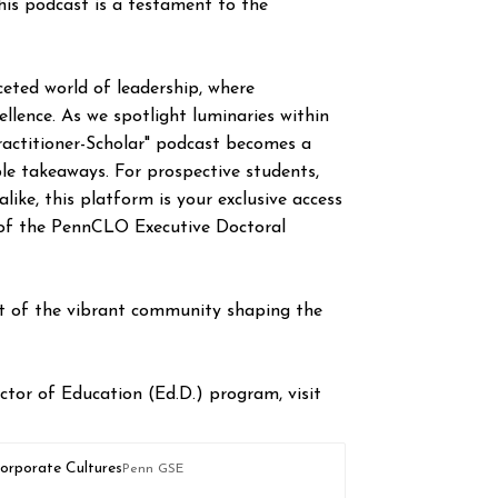
this podcast is a testament to the
eted world of leadership, where
llence. As we spotlight luminaries within
Practitioner-Scholar" podcast becomes a
le takeaways. For prospective students,
like, this platform is your exclusive access
 of the PennCLO Executive Doctoral
rt of the vibrant community shaping the
ctor of Education (Ed.D.) program, visit
Corporate Cultures
Penn GSE