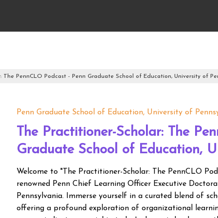
r: The PennCLO Podcast - Penn Graduate School of Education, University of Pe
Penn Graduate School of Education, University of Penns
The Practitioner-Scholar: The P
Graduate School of Education, Un
Welcome to "The Practitioner-Scholar: The PennCLO Podca
renowned Penn Chief Learning Officer Executive Doctora
Pennsylvania. Immerse yourself in a curated blend of scho
offering a profound exploration of organizational learni