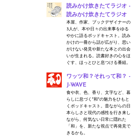
読みかけ炊きたてラジオ -
読みかけ炊きたてラジオ
本屋、作家、ブックデザイナーの
3人が、本や日々の出来事をゆる
やかに語るポッドキャスト。読み
かけの一冊から話が広がり、思い
がけない発見や新たな本との出会
いが生まれる。読書好きの心をほ
ぐす、ほっとひと息つける番組。
ワッツ和？それって和？ -
J-WAVE
食や衣、色、香り、文字など、暮
らしに息づく"和"の魅力をひもと
くポッドキャスト。昔ながらの日
本らしさと現代の感性を行き来し
ながら、何気ない日常に隠れた
「和」を、新たな視点で再発見で
きるかも。