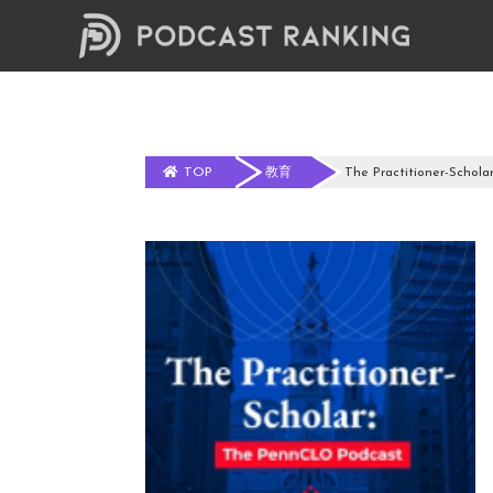
TOP
教育
The Practitioner-Schola