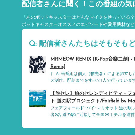
配信者さんに聞く！
この番組の気
「あのポッドキャスターはどんなマイクを使っている？
ポッドキャスターオススメのエピソードや愛用機材など
Q: 配信者さんたちはそもそも
MRMEOW REMIX [K-Pop音樂二創] -
Remix]
） A: 当番組は個人（貓先森）による独立
ス制作、配信までをすべて1人で行っていま
【旅セレ】旅のセレンディピティ - フ
ト 道の駅プロジェクト/Fairfield by Marriot
フェアフィールド･バイ･マリオット 道の駅
者2名 道の駅に近接して全国29ホテルを運営