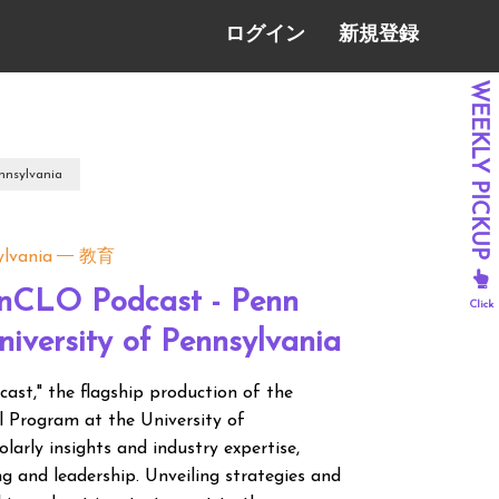
ログイン
新規登録
nnsylvania
ylvania
教育
ennCLO Podcast - Penn
iversity of Pennsylvania
st," the flagship production of the
l Program at the University of
larly insights and industry expertise,
ng and leadership. Unveiling strategies and