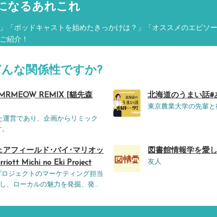
になるあれこれ
」「ポッドキャストを始めたきっかけは？」「オススメのエピソ
ご紹介！
どんな関係性ですか?
 MRMEOW REMIX [貓先森
北海道のうまい話#あば
東京農業大学の先輩と
した運営であり、企画からリミック
す。
ェアフィールド･バイ･マリオッ
図書館情報学を愛し
友人
t Michi no Eki Project
プロジェクトのマーケティング担当
し、ローカルの魅力を発掘、発...