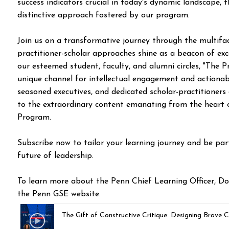
success indicators crucial in today's dynamic landscape, 
distinctive approach fostered by our program.
Join us on a transformative journey through the multifac
practitioner-scholar approaches shine as a beacon of exce
our esteemed student, faculty, and alumni circles, "The 
unique channel for intellectual engagement and actionab
seasoned executives, and dedicated scholar-practitioners a
to the extraordinary content emanating from the heart
Program.
Subscribe now to tailor your learning journey and be pa
future of leadership.
To learn more about the Penn Chief Learning Officer, Do
the Penn GSE website.
The Gift of Constructive Critique: Designing Brave 