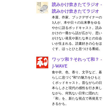
読みかけ炊きたてラジオ -
読みかけ炊きたてラジオ
本屋、作家、ブックデザイナーの
3人が、本や日々の出来事をゆる
やかに語るポッドキャスト。読み
かけの一冊から話が広がり、思い
がけない発見や新たな本との出会
いが生まれる。読書好きの心をほ
ぐす、ほっとひと息つける番組。
ワッツ和？それって和？ -
J-WAVE
食や衣、色、香り、文字など、暮
らしに息づく"和"の魅力をひもと
くポッドキャスト。昔ながらの日
本らしさと現代の感性を行き来し
ながら、何気ない日常に隠れた
「和」を、新たな視点で再発見で
きるかも。