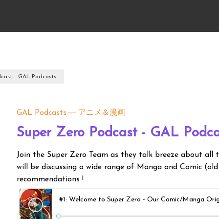
cast - GAL Podcasts
GAL Podcasts
アニメ＆漫画
Super Zero Podcast - GAL Podca
Join the Super Zero Team as they talk breeze about all
will be discussing a wide range of Manga and Comic (old
recommendations !
#1: Welcome to Super Zero - Our Comic/Manga Orig