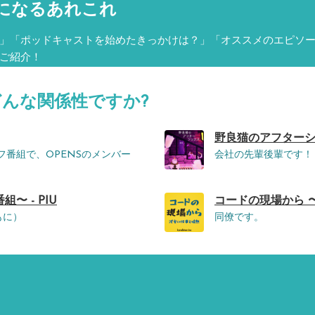
になるあれこれ
」「ポッドキャストを始めたきっかけは？」「オススメのエピソ
ご紹介！
どんな関係性ですか?
野良猫のアフターシッ
オフ番組で、OPENSのメンバー
会社の先輩後輩です！
 - PIU
コードの現場から 
もに）
同僚です。