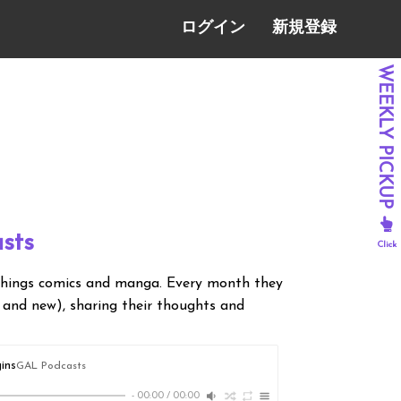
ログイン
新規登録
sts
 things comics and manga. Every month they
 and new), sharing their thoughts and
ins
GAL Podcasts
-
00:00
/
00:00