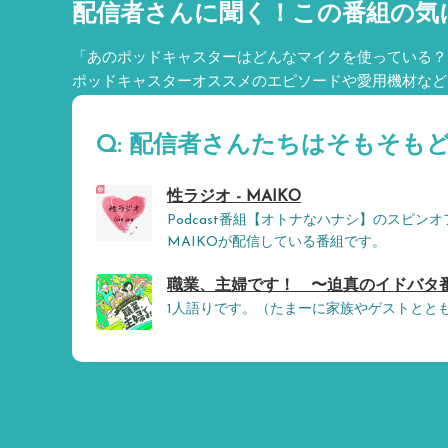
配信者さんに聞く！
この番組の気
「あのポッドキャスターはどんなマイクを使っている？
ポッドキャスターオススメのエピソードや愛用機材など
Q: 配信者さんたちはそもそも
性ラジオ - MAIKO
Podcast番組【オトナなハナシ】のスピン
MAIKOが配信している番組です。
職業、主婦です！ 〜迫真のイドバタ番組〜
1人語りです。（たまーに家族やゲストとと