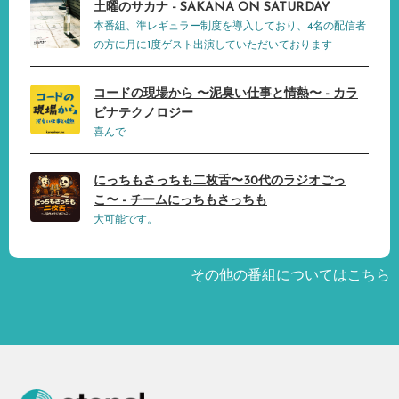
土曜のサカナ - SAKANA ON SATURDAY
本番組、準レギュラー制度を導入しており、4名の配信者
の方に月に1度ゲスト出演していただいております
コードの現場から 〜泥臭い仕事と情熱〜 - カラ
ビナテクノロジー
喜んで
にっちもさっちも二枚舌〜30代のラジオごっ
こ〜 - チームにっちもさっちも
大可能です。
その他の番組についてはこちら