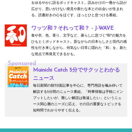
をゆるやかに語るポッドキャスト。読みかけの一冊から話が
広がり、思いがけない発見や新たな本との出会いが生まれ
る。読書好きの心をほぐす、ほっとひと息つける番組。
ワッツ和？それって和？ - J-WAVE
食や衣、色、香り、文字など、暮らしに息づく"和"の魅力を
ひもとくポッドキャスト。昔ながらの日本らしさと現代の感
性を行き来しながら、何気ない日常に隠れた「和」を、新た
な視点で再発見できるかも。
Sponsored
Mainichi Catch 5分でサクッとわかる
ニュース
毎日新聞の朝刊1面記事を中心に、専門用語を噛み砕いて
解説する5分間のニュース番組。「時事情報は手軽にイン
プットしたいが、難しい解説は敬遠したい」というニュ
ース関心層のニーズに応え、その日の重要なトピックを
短時間でわかりやすく伝える。