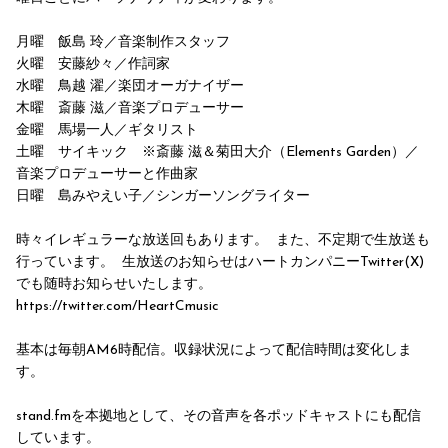
月曜 飯島 玲／音楽制作スタッフ
火曜 安藤紗々／作詞家
水曜 鳥越 濯／楽団オーガナイザー
木曜 斎藤 滋／音楽プロデューサー
金曜 馬場一人／ギタリスト
土曜 サイキック ※斎藤 滋＆菊田大介（Elements Garden）／
音楽プロデューサーと作曲家
日曜 島みやえい子／シンガーソングライター
時々イレギュラーな放送回もあります。 また、不定期で生放送も
行っています。 生放送のお知らせはハートカンパニーTwitter(X)
でも随時お知らせいたします。
https://twitter.com/HeartCmusic
基本は毎朝AM6時配信。収録状況によって配信時間は変化しま
す。
stand.fmを本拠地として、その音声を各ポッドキャストにも配信
しています。