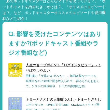
「あのポッドキャスターはどんなマイクを使っている？」「ポ
ッドキャストを始めたきっかけは？」「オススメのエピソード
は？」など、
ポッドキャスターオススメのエピソードや愛用機
材などご紹介！
Q: 影響を受けたコンテンツはあり
ますか?(ポッドキャスト番組やラ
ジオ番組など)
人生のセーブポイント「ログインタビュー」 - く
りばやしやよい
田村淳の「今週のスゴいひと」。毎回多様なテーマを、
真面目なのに気軽に聞き終えられて、得るものもおおく
て。ゲストの振れ幅や、トークの雰囲気は指...
トミーとさとしの人生暇つぶし - トミーとさとし
コテンラジオ、OVER THE SUN、StudyInネイティブ英