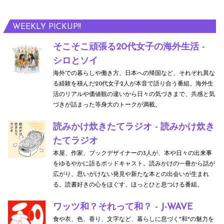
WEEKLY PICKUP!!
そこそこ頑張る20代女子の海外生活 -
シロとソイ
海外での暮らしや働き方、日本への帰国など、それぞれ異な
る経験を積んだ20代女子2人が本音で語り合う番組。海外生
活のリアルや価値観の違いから日々の気づきまで、共感と気
づきが詰まった等身大のトークが満載。
読みかけ炊きたてラジオ - 読みかけ炊き
たてラジオ
本屋、作家、ブックデザイナーの3人が、本や日々の出来事
をゆるやかに語るポッドキャスト。読みかけの一冊から話が
広がり、思いがけない発見や新たな本との出会いが生まれ
る。読書好きの心をほぐす、ほっとひと息つける番組。
ワッツ和？それって和？ - J-WAVE
食や衣、色、香り、文字など、暮らしに息づく"和"の魅力を