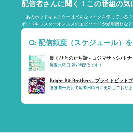
配信者さんに聞く！
この番組の気
「あのポッドキャスターはどんなマイクを使っている？
ポッドキャスターオススメのエピソードや愛用機材など
Q: 配信頻度（スケジュール）
働くひとのたち話 - コジマサトシ/ト
毎週水曜日 朝7時配信です！
Bright Bit Brothers - ブライトビ
ほぼ週一更新で毎週日曜日に更新しておりま