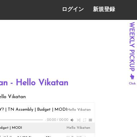
ログイン
新規登録
an - Hello Vikatan
ello Vikatan
? | TN Assembly | Budget | MODI
Hello Vikatan
-
00:00
/
00:00
udget | MODI
Hello Vikatan