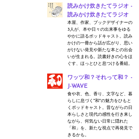
読みかけ炊きたてラジオ -
読みかけ炊きたてラジオ
本屋、作家、ブックデザイナーの
3人が、本や日々の出来事をゆる
やかに語るポッドキャスト。読み
かけの一冊から話が広がり、思い
がけない発見や新たな本との出会
いが生まれる。読書好きの心をほ
ぐす、ほっとひと息つける番組。
ワッツ和？それって和？ -
J-WAVE
食や衣、色、香り、文字など、暮
らしに息づく"和"の魅力をひもと
くポッドキャスト。昔ながらの日
本らしさと現代の感性を行き来し
ながら、何気ない日常に隠れた
「和」を、新たな視点で再発見で
きるかも。