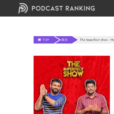
TOP
政治
The Imperfect show - He