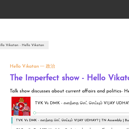
llo Vikatan - Hello Vikatan
Hello Vikatan
政治
The Imperfect show - Hello Vikat
Talk show discusses about current affairs and politics- H
TVK Vs DMK - களத்தை செட் செய்யும் VIJAY UDHAY
TVK Vs DMK - களத்தை செட் செய்யும் VIJAY UDHAY? | TN Assembly | B