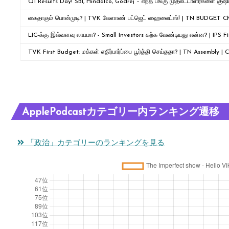
Q1 Results Day! SBI, Hindalco, Godrej – எந்த பங்கு முதலீட்டாளர்களை குஷிப
கைதாகும் பொன்முடி? | TVK வேளாண் பட்ஜெட் ஹைலைட்ஸ்! | TN BUDGET
LIC-க்கு இவ்வளவு லாபமா? - Small Investors கற்க வேண்டியது என்ன? | IPS F
TVK First Budget: மக்கள் எதிர்பார்ப்பை பூர்த்தி செய்ததா? | TN Assembly 
ApplePodcastカテゴリー内ランキング遷移
「政治」カテゴリーのランキングを見る