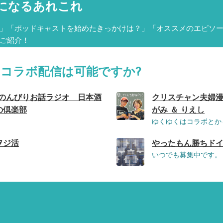
になるあれこれ
」「ポッドキャストを始めたきっかけは？」「オススメのエピソ
ご紹介！
のコラボ配信は可能ですか?
ののんびりお話ラジオ 日本酒
クリスチャン夫婦漫
の倶楽部
がみ ＆ りえし
ゆくゆくはコラボとか
ヲジ活
やったもん勝ちドイツPodc
いつでも募集中です。