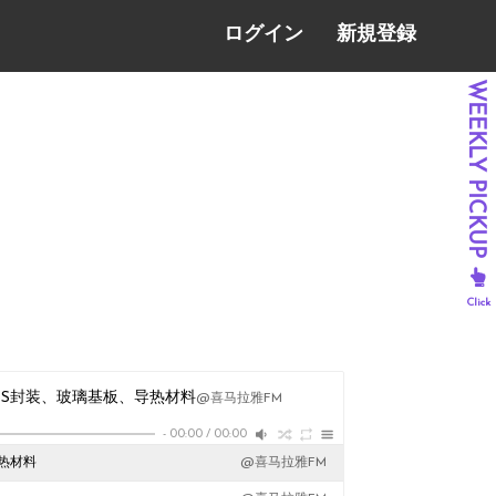
ログイン
新規登録
oWoS封装、玻璃基板、导热材料
@喜马拉雅FM
-
00:00
/
00:00
导热材料
@喜马拉雅FM