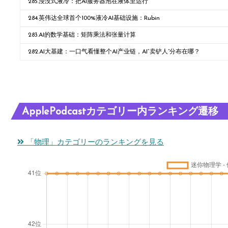
285.浸没式液冷：把AI服务器泡在液体里运行
284.英伟达全球首个100%液冷AI基础设施：Rubin
283.AI的数学基础：矩阵乘法和张量计算
282.AI大基建：一口气看懂整个AI产业链，AI“卖铲人”分布在哪？
ApplePodcastカテゴリー内ランキング遷移
「物理」カテゴリーのランキングを見る