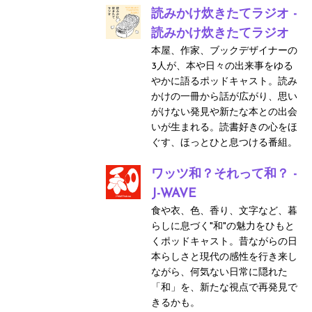
読みかけ炊きたてラジオ -
読みかけ炊きたてラジオ
本屋、作家、ブックデザイナーの
3人が、本や日々の出来事をゆる
やかに語るポッドキャスト。読み
かけの一冊から話が広がり、思い
がけない発見や新たな本との出会
いが生まれる。読書好きの心をほ
ぐす、ほっとひと息つける番組。
ワッツ和？それって和？ -
J-WAVE
食や衣、色、香り、文字など、暮
らしに息づく"和"の魅力をひもと
くポッドキャスト。昔ながらの日
本らしさと現代の感性を行き来し
ながら、何気ない日常に隠れた
「和」を、新たな視点で再発見で
きるかも。