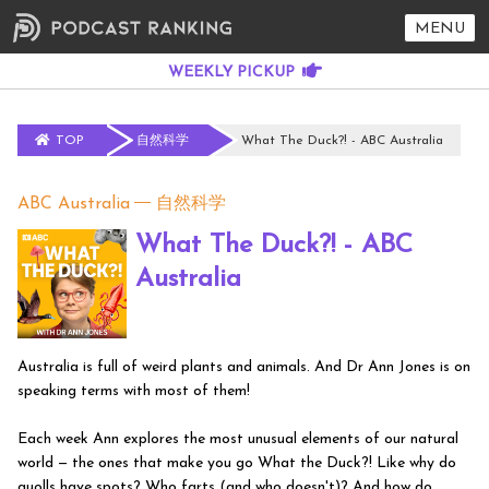
MENU
TOP
自然科学
What The Duck?! - ABC Australia
ABC Australia
自然科学
What The Duck?! - ABC
Australia
Australia is full of weird plants and animals. And Dr Ann Jones is on
speaking terms with most of them!
Each week Ann explores the most unusual elements of our natural
world — the ones that make you go What the Duck?! Like why do
quolls have spots? Who farts (and who doesn't)? And how do