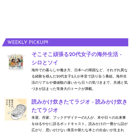
s
n
h
'
g
a
q
it
n
u
y
WEEKLY PICKUP!!
i
o
e
u
そこそこ頑張る20代女子の海外生活 -
t
シロとソイ
a
海外での暮らしや働き方、日本への帰国など、それぞれ異な
ti
r
る経験を積んだ20代女子2人が本音で語り合う番組。海外生
m
e
活のリアルや価値観の違いから日々の気づきまで、共感と気
づきが詰まった等身大のトークが満載。
e'
読みかけ炊きたてラジオ - 読みかけ炊き
たてラジオ
本屋、作家、ブックデザイナーの3人が、本や日々の出来事
をゆるやかに語るポッドキャスト。読みかけの一冊から話が
広がり、思いがけない発見や新たな本との出会いが生まれ