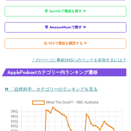
c
a
ur
r
m
Spotifyで番組を探す
r
l
D
e
a
e
r
a
p
rr
AmazonMusicで探す
a
e
d
r
y,
m
li
d
o
a
RSSで番組を購読する
i
e
y?
b
v
このページに番組SNSへのリンクを追加するには？
n
s
a
o
g
o
b
i
ApplePodcastカテゴリー内ランキング遷移
r
n
l
d
a
「自然科学」カテゴリーのランキングを見る
i
y
,
m
d
b
fr
p
i
e
i
a
o
t
e
g
ti
t
n