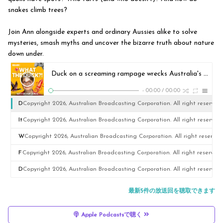
snakes climb trees?
Join Ann alongside experts and ordinary Aussies alike to solve
mysteries, smash myths and uncover the bizarre truth about nature
down under.
Duck on a screaming rampage wrecks Australia's 'quiet time'
-
00:00
/
00:00
D
Copyright 2026, Australian Broadcasting Corporation. All right reserved.
u
It
Copyright 2026, Australian Broadcasting Corporation. All right reserved.
c
s
W
Copyright 2026, Australian Broadcasting Corporation. All right reserved
k
s
h
F
Copyright 2026, Australian Broadcasting Corporation. All right reserved.
o
u
o'
li
D
Copyright 2026, Australian Broadcasting Corporation. All right reserved.
n
r
s
e
u
最新5件の放送回を聴取できます
a
vi
y
s
c
s
Apple Podcastsで聴く
v
o
a
k,