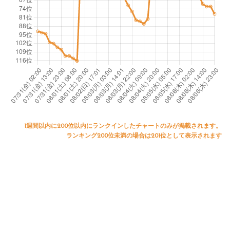
e
c
e
d
w
m
r
z
r
a
a
o
e
l
t
n
c
e
p
e
k
w
i
s
a
c
A
s
k
1週間以内に200位以内にランクインしたチャートのみが掲載されます。
ランキング200位未満の場合は201位として表示されます
u
p
i
s
s
n
tr
b
g
a
o
u
li
n
p
a'
ki
t