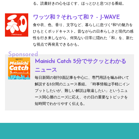
る。読書好きの心をほぐす、ほっとひと息つける番組。
ワッツ和？それって和？ - J-WAVE
食や衣、色、香り、文字など、暮らしに息づく"和"の魅力を
ひもとくポッドキャスト。昔ながらの日本らしさと現代の感
性を行き来しながら、何気ない日常に隠れた「和」を、新た
な視点で再発見できるかも。
Sponsored
Mainichi Catch 5分でサクッとわかる
ニュース
毎日新聞の朝刊1面記事を中心に、専門用語を噛み砕いて
解説する5分間のニュース番組。「時事情報は手軽にイン
プットしたいが、難しい解説は敬遠したい」というニュ
ース関心層のニーズに応え、その日の重要なトピックを
短時間でわかりやすく伝える。