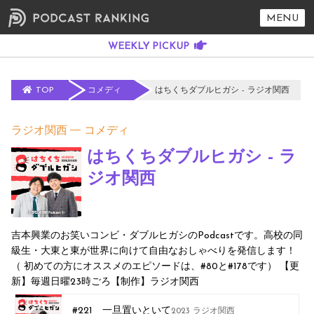
MENU
TOP
コメディ
はちくちダブルヒガシ - ラジオ関西
ラジオ関西
コメディ
はちくちダブルヒガシ - ラ
ジオ関西
吉本興業のお笑いコンビ・ダブルヒガシのPodcastです。高校の同
級生・大東と東が世界に向けて自由なおしゃべりを発信します！
（ 初めての方にオススメのエピソードは、#80と#178です） 【更
新】毎週日曜23時ごろ【制作】ラジオ関西
#221 一旦置いといて
2023 ラジオ関西