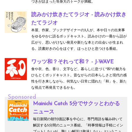
づきが詰まった等身大のトークが満載。
読みかけ炊きたてラジオ - 読みかけ炊き
たてラジオ
本屋、作家、ブックデザイナーの3人が、本や日々の出来事
をゆるやかに語るポッドキャスト。読みかけの一冊から話が
広がり、思いがけない発見や新たな本との出会いが生まれ
る。読書好きの心をほぐす、ほっとひと息つける番組。
ワッツ和？それって和？ - J-WAVE
食や衣、色、香り、文字など、暮らしに息づく"和"の魅力を
ひもとくポッドキャスト。昔ながらの日本らしさと現代の感
性を行き来しながら、何気ない日常に隠れた「和」を、新た
な視点で再発見できるかも。
Sponsored
Mainichi Catch 5分でサクッとわかる
ニュース
毎日新聞の朝刊1面記事を中心に、専門用語を噛み砕いて
解説する5分間のニュース番組。「時事情報は手軽にイン
プットしたいが、難しい解説は敬遠したい」というニュ