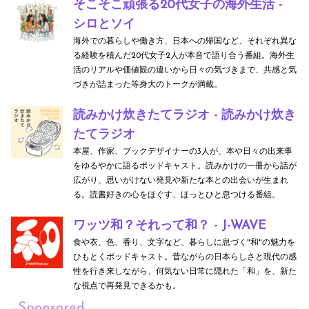
そこそこ頑張る20代女子の海外生活 -
シロとソイ
海外での暮らしや働き方、日本への帰国など、それぞれ異な
る経験を積んだ20代女子2人が本音で語り合う番組。海外生
活のリアルや価値観の違いから日々の気づきまで、共感と気
づきが詰まった等身大のトークが満載。
読みかけ炊きたてラジオ - 読みかけ炊き
たてラジオ
本屋、作家、ブックデザイナーの3人が、本や日々の出来事
をゆるやかに語るポッドキャスト。読みかけの一冊から話が
広がり、思いがけない発見や新たな本との出会いが生まれ
る。読書好きの心をほぐす、ほっとひと息つける番組。
ワッツ和？それって和？ - J-WAVE
食や衣、色、香り、文字など、暮らしに息づく"和"の魅力を
ひもとくポッドキャスト。昔ながらの日本らしさと現代の感
性を行き来しながら、何気ない日常に隠れた「和」を、新た
な視点で再発見できるかも。
Sponsored