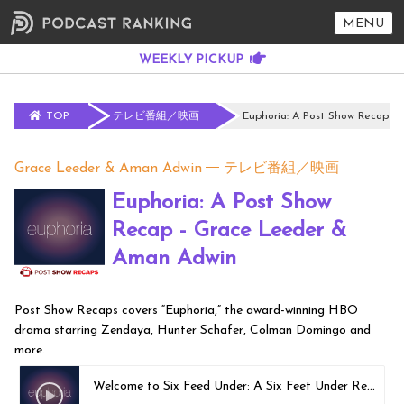
MENU
TOP
テレビ番組／映画
Euphoria: A Post Show Recap -
Grace Leeder & Aman Adwin
テレビ番組／映画
Euphoria: A Post Show
Recap - Grace Leeder &
Aman Adwin
Post Show Recaps covers “Euphoria,” the award-winning HBO
drama starring Zendaya, Hunter Schafer, Colman Domingo and
more.
Welcome to Six Feed Under: A Six Feet Under Rewatch Podcast