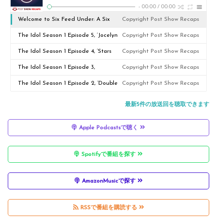
-
00:00
/
00:00
Welcome to Six Feed Under: A Six
Copyright Post Show Recaps
Feet Under Rewatch Podcast
The Idol Season 1 Episode 5, ‘Jocelyn
Copyright Post Show Recaps
Forever’
The Idol Season 1 Episode 4, ‘Stars
Copyright Post Show Recaps
Belong to the World’
The Idol Season 1 Episode 3,
Copyright Post Show Recaps
‘Daybreak’
The Idol Season 1 Episode 2, ‘Double
Copyright Post Show Recaps
Fantasy’
最新5件の放送回を聴取できます
Apple Podcastsで聴く
Spotifyで番組を探す
AmazonMusicで探す
RSSで番組を購読する