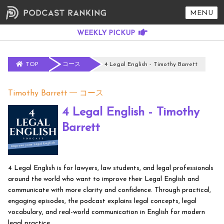
MENU
TOP
コース
4 Legal English - Timothy Barrett
Timothy Barrett
コース
4 Legal English - Timothy
Barrett
4 Legal English is for lawyers, law students, and legal professionals
around the world who want to improve their Legal English and
communicate with more clarity and confidence. Through practical,
engaging episodes, the podcast explains legal concepts, legal
vocabulary, and real-world communication in English for modern
legal practice.