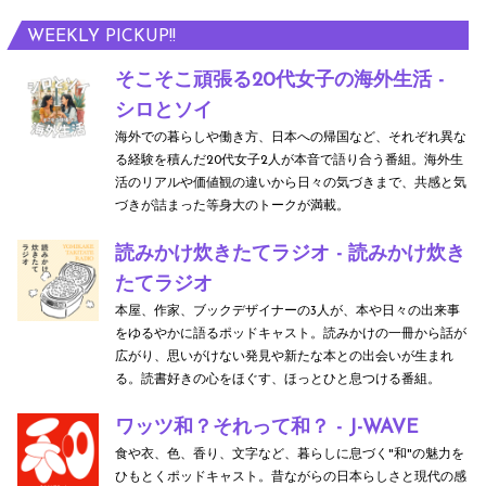
WEEKLY PICKUP!!
そこそこ頑張る20代女子の海外生活 -
シロとソイ
海外での暮らしや働き方、日本への帰国など、それぞれ異な
る経験を積んだ20代女子2人が本音で語り合う番組。海外生
活のリアルや価値観の違いから日々の気づきまで、共感と気
づきが詰まった等身大のトークが満載。
読みかけ炊きたてラジオ - 読みかけ炊き
たてラジオ
本屋、作家、ブックデザイナーの3人が、本や日々の出来事
をゆるやかに語るポッドキャスト。読みかけの一冊から話が
広がり、思いがけない発見や新たな本との出会いが生まれ
る。読書好きの心をほぐす、ほっとひと息つける番組。
ワッツ和？それって和？ - J-WAVE
食や衣、色、香り、文字など、暮らしに息づく"和"の魅力を
ひもとくポッドキャスト。昔ながらの日本らしさと現代の感