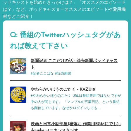
ッドキャストを始めたきっかけは？」「オススメのエピソード
は？」など、
ポッドキャスターオススメのエピソードや愛用機
材などご紹介！
Q: 番組のTwitterハッシュタグがあ
れば教えて下さい
新聞記者 ここだけの話 - 読売新聞ポッドキャス
ト
#記者ここばな #読売新聞
やわらかいほうのごたく - KAZU18
#やわらかいほうのごたく URLは番組専用ではないですが
中の人が同じです。 「マレブルの言葉日記」という番組
も配信しています。なぜかログインしても...
映画と日常小話部屋(寝落ち 作業用BGMにでも) -
daisuke ヨーカンスタジオ