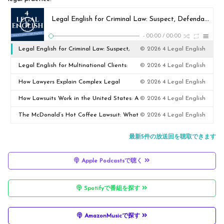
Legal English for Criminal Law: Suspect, Defendant, Charge, and Conviction
-
00:00
/
00:00
Legal English for Criminal Law: Suspect,
© 2026 4 Legal English
Defendant, Charge, and Conviction
Legal English for Multinational Clients:
© 2026 4 Legal English
Managing Expectations Across Legal
How Lawyers Explain Complex Legal
© 2026 4 Legal English
Cultures
Concepts Clearly to Clients
How Lawsuits Work in the United States: A
© 2026 4 Legal English
Step-by-Step Guide for International
The McDonald’s Hot Coffee Lawsuit: What
© 2026 4 Legal English
Lawyers
Really Happened?
最新5件の放送回を聴取できます
Apple Podcastsで聴く
Spotifyで番組を探す
AmazonMusicで探す