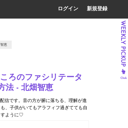
ログイン
新規登録
畑智恵
こころのファシリテータ
法 - 北畑智恵
声配信です。音の方が腑に落ちる、理解が進
ても、子供がいてもアラフィフ過ぎてても自
ますように♡