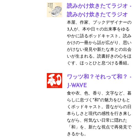
読みかけ炊きたてラジオ -
読みかけ炊きたてラジオ
本屋、作家、ブックデザイナーの
3人が、本や日々の出来事をゆる
やかに語るポッドキャスト。読み
かけの一冊から話が広がり、思い
がけない発見や新たな本との出会
いが生まれる。読書好きの心をほ
ぐす、ほっとひと息つける番組。
ワッツ和？それって和？ -
J-WAVE
食や衣、色、香り、文字など、暮
らしに息づく"和"の魅力をひもと
くポッドキャスト。昔ながらの日
本らしさと現代の感性を行き来し
ながら、何気ない日常に隠れた
「和」を、新たな視点で再発見で
きるかも。