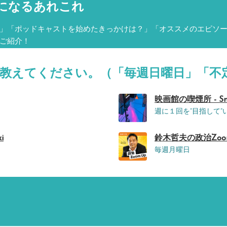
になるあれこれ
」「ポッドキャストを始めたきっかけは？」「オススメのエピソ
ご紹介！
を教えてください。（「毎週日曜日」「不
映画館の喫煙所 - Smoki
週に１回を”目指して”
i
鈴木哲夫の政治Zoom
毎週月曜日