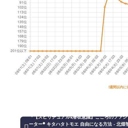
1週間以内に
『【スピリチュアル×潜在意識】こころのファシ
ーター® キタハタトモエ 自由になる方法 - 北畑