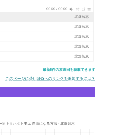
-
00:00
/
00:00
北畑智恵
北畑智恵
北畑智恵
北畑智恵
北畑智恵
最新5件の放送回を聴取できます
このページに番組SNSへのリンクを追加するには？