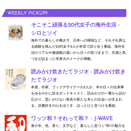
WEEKLY PICKUP!!
そこそこ頑張る20代女子の海外生活 -
シロとソイ
海外での暮らしや働き方、日本への帰国など、それぞれ異な
る経験を積んだ20代女子2人が本音で語り合う番組。海外生
活のリアルや価値観の違いから日々の気づきまで、共感と気
づきが詰まった等身大のトークが満載。
読みかけ炊きたてラジオ - 読みかけ炊き
たてラジオ
本屋、作家、ブックデザイナーの3人が、本や日々の出来事
をゆるやかに語るポッドキャスト。読みかけの一冊から話が
広がり、思いがけない発見や新たな本との出会いが生まれ
る。読書好きの心をほぐす、ほっとひと息つける番組。
ワッツ和？それって和？ - J-WAVE
食や衣、色、香り、文字など、暮らしに息づく"和"の魅力を