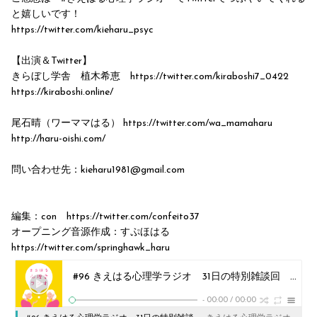
と嬉しいです！
https://twitter.com/kieharu_psyc
【出演＆Twitter】
きらぼし学舎 植木希恵 https://twitter.com/kiraboshi7_0422
https://kiraboshi.online/
尾石晴（ワーママはる） https://twitter.com/wa_mamaharu
http://haru-oishi.com/
問い合わせ先：kieharu1981@gmail.com
編集：con https://twitter.com/confeito37
オープニング音源作成：すぷほはる
https://twitter.com/springhawk_haru
#96 きえはる心理学ラジオ 31日の特別雑談回 公開収録会場からのコメント返しと、番組からの大切なお知らせ
-
00:00
/
00:00