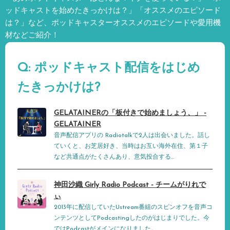
ッドキャストを始めたきっかけは？」「オススメのエピソード
は？」など、
ポッドキャスターオススメのエピソードや愛用機
材などご紹介！
Q: ポッドキャスト配信をはじめ
たきっかけは?
GELATAINERの「板付きで始めましょう、」 -
GELATAINER
音声配信アプリの Radiotalkで2人は出会いました。話し
ていくと、お芝居好き、当時はお互い海外在住、第１子
など共通点がたくさんあり、意気投合する...
神田沙織 Girly Radio Podcast - チームがりれで
ぃ
2013年に配信していたUstream番組のスピンオフを音声コ
ンテンツとしてPodcastingしたのがはじまりでした。今
ではPodcastがメインになりました。