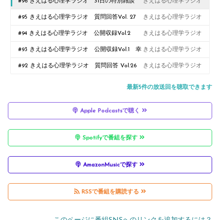
#96 きえはる心理学ラジオ 31日の特別雑談
きえはる心理学ラジオ
回 公開収録会場からのコメント返しと、番組
#95 きえはる心理学ラジオ 質問回答Vol. 27
きえはる心理学ラジオ
からの大切なお知らせ
at 公開収録！
#94 きえはる心理学ラジオ 公開収録Vol.2
きえはる心理学ラジオ
「ポジティブ」の在り方を通して、子育てや自
#93 きえはる心理学ラジオ 公開収録Vol.1 幸
きえはる心理学ラジオ
分自身の気づきを得る：ポジティブ心理学②
せって何だっけ？：ポジティブ心理学①
#92 きえはる心理学ラジオ 質問回答 Vol.26
きえはる心理学ラジオ
最新5件の放送回を聴取できます
Apple Podcastsで聴く
Spotifyで番組を探す
AmazonMusicで探す
RSSで番組を購読する