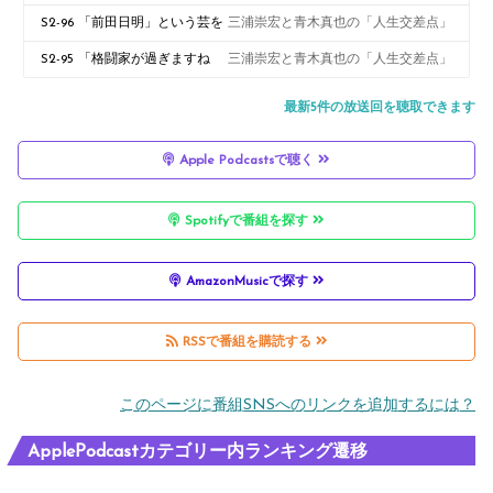
くて弱い
S2-96 「前田日明」という芸を
三浦崇宏と青木真也の「人生交差点」
やりきる
S2-95 「格闘家が過ぎますね
三浦崇宏と青木真也の「人生交差点」
え」の使い方
最新5件の放送回を聴取できます
Apple Podcastsで聴く
Spotifyで番組を探す
AmazonMusicで探す
RSSで番組を購読する
このページに番組SNSへのリンクを追加するには？
ApplePodcastカテゴリー内ランキング遷移