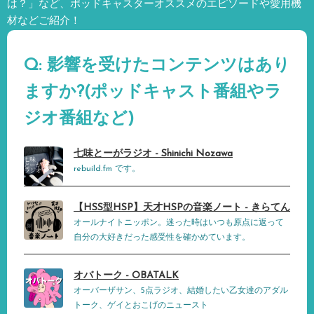
は？」など、
ポッドキャスターオススメのエピソードや愛用機
材などご紹介！
Q: 影響を受けたコンテンツはあり
ますか?(ポッドキャスト番組やラ
ジオ番組など)
七味とーがラジオ - Shinichi Nozawa
rebuild.fm です。
【HSS型HSP】天才HSPの音楽ノート - きらてん
オールナイトニッポン。迷った時はいつも原点に返って
自分の大好きだった感受性を確かめています。
オバトーク - OBATALK
オーバーザサン、5点ラジオ、結婚したい乙女達のアダル
トーク、ゲイとおこげのニュースト