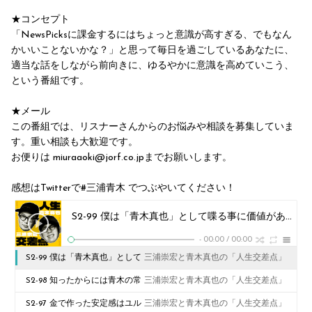
★コンセプト
「NewsPicksに課金するにはちょっと意識が高すぎる、でもなん
かいいことないかな？」と思って毎日を過ごしているあなたに、
適当な話をしながら前向きに、ゆるやかに意識を高めていこう、
という番組です。
★メール
この番組では、リスナーさんからのお悩みや相談を募集していま
す。重い相談も大歓迎です。
お便りは miuraaoki@jorf.co.jp⁠までお願いします。
感想はTwitterで#三浦青木 でつぶやいてください！
S2-99 僕は「青木真也」として喋る事に価値がある【最終回】
-
00:00
/
00:00
S2-99 僕は「青木真也」として
三浦崇宏と青木真也の「人生交差点」
喋る事に価値がある【最終回】
S2-98 知ったからには青木の常
三浦崇宏と青木真也の「人生交差点」
識として仕掛けるしかない
S2-97 金で作った安定感はユル
三浦崇宏と青木真也の「人生交差点」