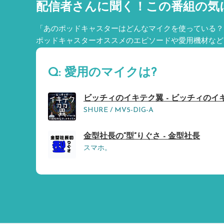
配信者さんに聞く！
この番組の気
「あのポッドキャスターはどんなマイクを使っている？
ポッドキャスターオススメのエピソードや愛用機材など
Q: 愛用のマイクは?
ビッチィのイキテク翼 - ビッチィのイ
SHURE / MV5-DIG-A
金型社長の“型”りぐさ - 金型社長
スマホ。