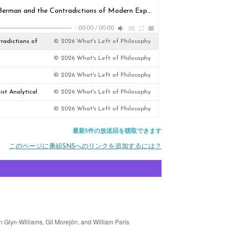
139 TEASER | What is Modernity? Part I: Marshall Berman and the Contradictions of Modern Experience
© 2026 What's Left 
-
00:00
/
00:00
radictions of
© 2026 What's Left of Philosophy
© 2026 What's Left of Philosophy
© 2026 What's Left of Philosophy
ist Analytical
© 2026 What's Left of Philosophy
© 2026 What's Left of Philosophy
最新5件の放送回を聴取できます
このページに番組SNSへのリンクを追加するには？