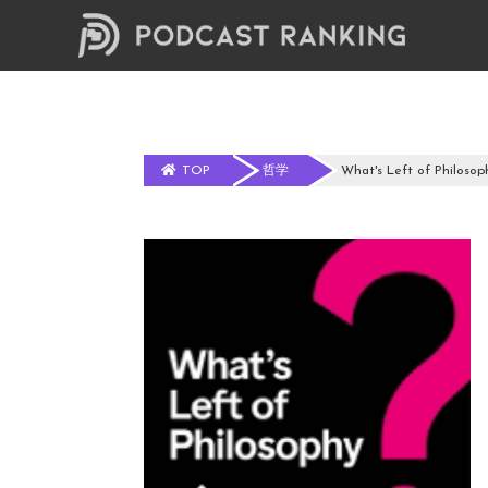
TOP
哲学
What's Left of Philosoph