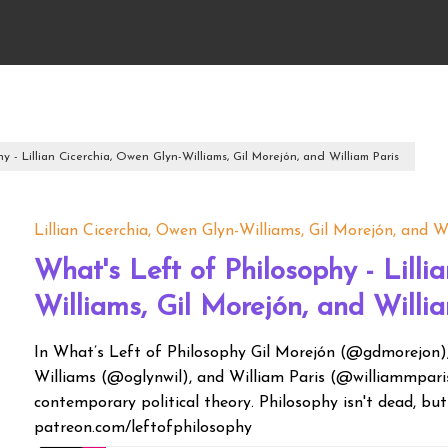
y - Lillian Cicerchia, Owen Glyn-Williams, Gil Morejón, and William Paris
Lillian Cicerchia, Owen Glyn-Williams, Gil Morejón, and W
What's Left of Philosophy - Lilli
Williams, Gil Morejón, and Willi
In What’s Left of Philosophy Gil Morejón (@gdmorejon), L
Williams (@oglynwil), and William Paris (@williammparis)
contemporary political theory. Philosophy isn't dead, but
patreon.com/leftofphilosophy