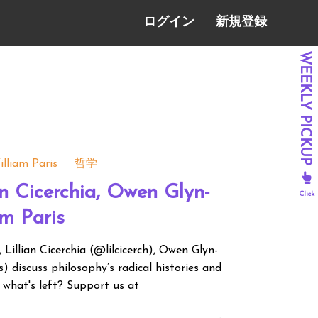
ログイン
新規登録
illiam Paris
哲学
an Cicerchia, Owen Glyn-
am Paris
illian Cicerchia (@lilcicerch), Owen Glyn-
 discuss philosophy’s radical histories and
 what's left? Support us at