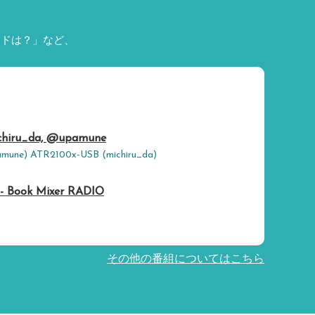
ードは？」など、
iru_da, @upamune
mune) ATR2100x-USB (michiru_da)
- Book Mixer RADIO
その他の番組についてはこちら