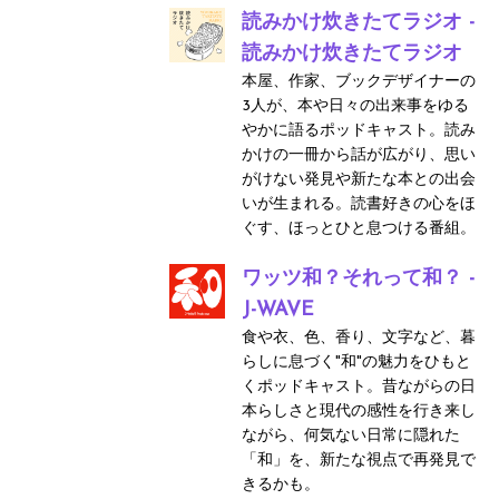
読みかけ炊きたてラジオ -
読みかけ炊きたてラジオ
本屋、作家、ブックデザイナーの
3人が、本や日々の出来事をゆる
やかに語るポッドキャスト。読み
かけの一冊から話が広がり、思い
がけない発見や新たな本との出会
いが生まれる。読書好きの心をほ
ぐす、ほっとひと息つける番組。
ワッツ和？それって和？ -
J-WAVE
食や衣、色、香り、文字など、暮
らしに息づく"和"の魅力をひもと
くポッドキャスト。昔ながらの日
本らしさと現代の感性を行き来し
ながら、何気ない日常に隠れた
「和」を、新たな視点で再発見で
きるかも。