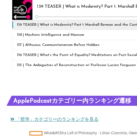
139 TEASER | What is Modernity? Part I: Marshall Berman and the Cont
Modern Experience
138 | Machinic Intelligence and Marxism
137 | Althusius: Communitarianism Before Hobbes
136 TEASER | What’s the Point of Equality? Meditations on Post-Social
Philosophy
135 | The Ambiguities of Reconstruction w/ Professor Lucien Ferguson
ApplePodcastカテゴリー内ランキング遷移
「哲学」カテゴリーのランキングを見る