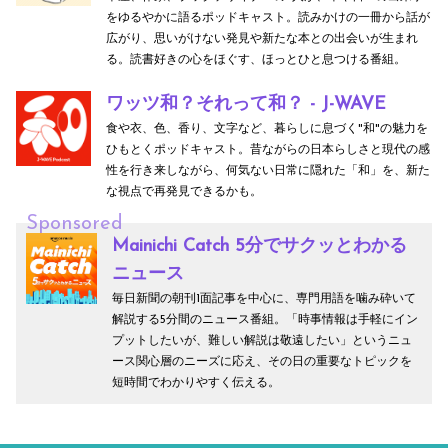
をゆるやかに語るポッドキャスト。読みかけの一冊から話が
広がり、思いがけない発見や新たな本との出会いが生まれ
る。読書好きの心をほぐす、ほっとひと息つける番組。
ワッツ和？それって和？ - J-WAVE
食や衣、色、香り、文字など、暮らしに息づく"和"の魅力を
ひもとくポッドキャスト。昔ながらの日本らしさと現代の感
性を行き来しながら、何気ない日常に隠れた「和」を、新た
な視点で再発見できるかも。
Sponsored
Mainichi Catch 5分でサクッとわかる
ニュース
毎日新聞の朝刊1面記事を中心に、専門用語を噛み砕いて
解説する5分間のニュース番組。「時事情報は手軽にイン
プットしたいが、難しい解説は敬遠したい」というニュ
ース関心層のニーズに応え、その日の重要なトピックを
短時間でわかりやすく伝える。