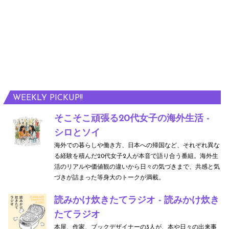
WEEKLY PICKUP!!
そこそこ頑張る20代女子の海外生活 -
シロとソイ
海外での暮らしや働き方、日本への帰国など、それぞれ異な
る経験を積んだ20代女子2人が本音で語り合う番組。海外生
活のリアルや価値観の違いから日々の気づきまで、共感と気
づきが詰まった等身大のトークが満載。
読みかけ炊きたてラジオ - 読みかけ炊き
たてラジオ
本屋、作家、ブックデザイナーの3人が、本や日々の出来事