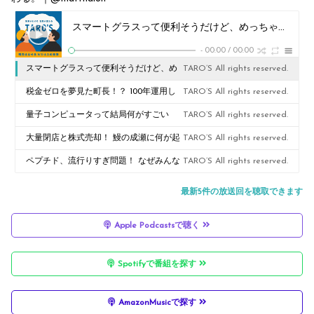
スマートグラスって便利そうだけど、めっちゃ盗撮されてる。普及するのか、規制されるのか。その先の世界、想像してみた。
-
00:00
/
00:00
スマートグラスって便利そうだけど、め
TARO’S All rights reserved.
っちゃ盗撮されてる。普及するのか、規
税金ゼロを夢見た町長！？ 100年運用し
TARO’S All rights reserved.
制されるのか。その先の世界、想像して
た100円はいくらになった？
量子コンピュータって結局何がすごい
TARO’S All rights reserved.
みた。
の？ カフェイン一杯から世界の裏側まで
大量閉店と株式売却！ 鰻の成瀬に何が起
TARO’S All rights reserved.
きた！？
ペプチド、流行りすぎ問題！ なぜみんな
TARO’S All rights reserved.
打ち始めたのか？
最新5件の放送回を聴取できます
Apple Podcastsで聴く
Spotifyで番組を探す
AmazonMusicで探す