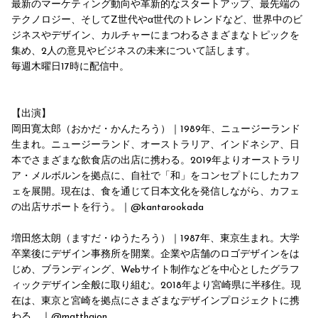
最新のマーケティング動向や革新的なスタートアップ、最先端の
テクノロジー、そしてZ世代やα世代のトレンドなど、世界中のビ
ジネスやデザイン、カルチャーにまつわるさまざまなトピックを
集め、2人の意見やビジネスの未来について話します。
毎週木曜日17時に配信中。
【出演】
岡田寛太郎（おかだ・かんたろう）｜1989年、ニュージーランド
生まれ。ニュージーランド、オーストラリア、インドネシア、日
本でさまざまな飲食店の出店に携わる。2019年よりオーストラリ
ア・メルボルンを拠点に、自社で「和」をコンセプトにしたカフ
ェを展開。現在は、食を通じて日本文化を発信しながら、カフェ
の出店サポートを行う。｜@kantarookada
増田悠太朗（ますだ・ゆうたろう）｜1987年、東京生まれ。大学
卒業後にデザイン事務所を開業。企業や店舗のロゴデザインをは
じめ、ブランディング、Webサイト制作などを中心としたグラフ
ィックデザイン全般に取り組む。2018年より宮崎県に半移住。現
在は、東京と宮崎を拠点にさまざまなデザインプロジェクトに携
わる。｜@matthaion