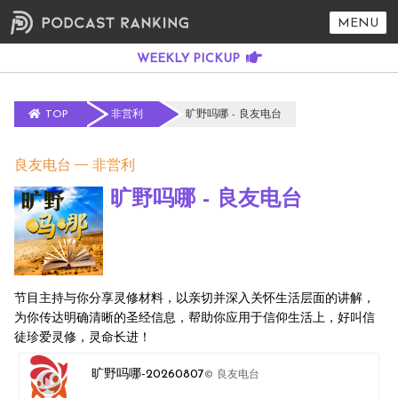
MENU
TOP
非営利
旷野吗哪 - 良友电台
良友电台
非営利
旷野吗哪 - 良友电台
节目主持与你分享灵修材料，以亲切并深入关怀生活层面的讲解，
为你传达明确清晰的圣经信息，帮助你应用于信仰生活上，好叫信
徒珍爱灵修，灵命长进！
旷野吗哪-20260807
© 良友电台