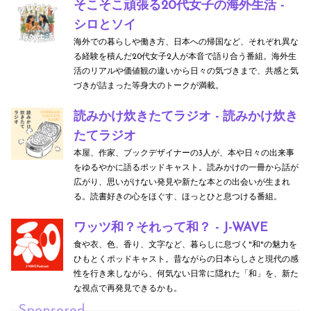
そこそこ頑張る20代女子の海外生活 -
シロとソイ
海外での暮らしや働き方、日本への帰国など、それぞれ異な
る経験を積んだ20代女子2人が本音で語り合う番組。海外生
活のリアルや価値観の違いから日々の気づきまで、共感と気
づきが詰まった等身大のトークが満載。
読みかけ炊きたてラジオ - 読みかけ炊き
たてラジオ
本屋、作家、ブックデザイナーの3人が、本や日々の出来事
をゆるやかに語るポッドキャスト。読みかけの一冊から話が
広がり、思いがけない発見や新たな本との出会いが生まれ
る。読書好きの心をほぐす、ほっとひと息つける番組。
ワッツ和？それって和？ - J-WAVE
食や衣、色、香り、文字など、暮らしに息づく"和"の魅力を
ひもとくポッドキャスト。昔ながらの日本らしさと現代の感
性を行き来しながら、何気ない日常に隠れた「和」を、新た
な視点で再発見できるかも。
Sponsored