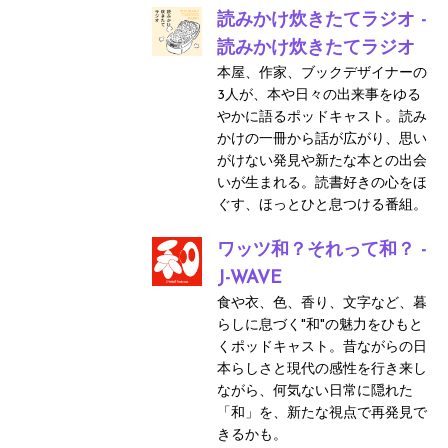
読みかけ炊きたてラジオ -
読みかけ炊きたてラジオ
本屋、作家、ブックデザイナーの
3人が、本や日々の出来事をゆる
やかに語るポッドキャスト。読み
かけの一冊から話が広がり、思い
がけない発見や新たな本との出会
いが生まれる。読書好きの心をほ
ぐす、ほっとひと息つける番組。
ワッツ和？それって和？ -
J-WAVE
食や衣、色、香り、文字など、暮
らしに息づく"和"の魅力をひもと
くポッドキャスト。昔ながらの日
本らしさと現代の感性を行き来し
ながら、何気ない日常に隠れた
「和」を、新たな視点で再発見で
きるかも。