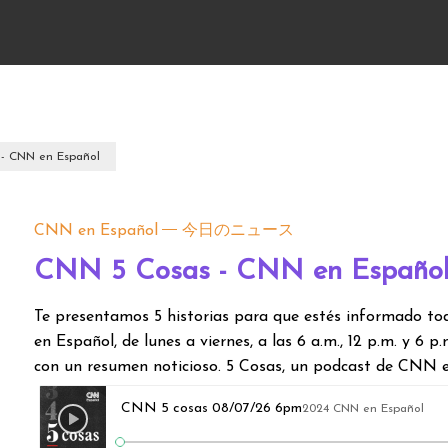
- CNN en Español
CNN en Español
今日のニュース
CNN 5 Cosas - CNN en Españo
Te presentamos 5 historias para que estés informado to
en Español, de lunes a viernes, a las 6 a.m., 12 p.m. y 6 p
con un resumen noticioso. 5 Cosas, un podcast de CNN 
CNN 5 cosas 08/07/26 6pm
2024 CNN en Español