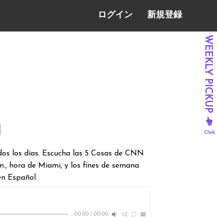
ログイン
新規登録
l
dos los días. Escucha las 5 Cosas de CNN
.m., hora de Miami, y los fines de semana
en Español.
-
00:00
/
00:00