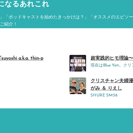
になるあれこれ
」「ポッドキャストを始めたきっかけは？」「オススメのエピソ
ご紹介！
suyoshi a.k.a. thin-p
超実践的ヒモ理論〜資本
現在はBlue Yet
クリスチャン夫婦漫
がみ ＆ りえし
SHURE SM58