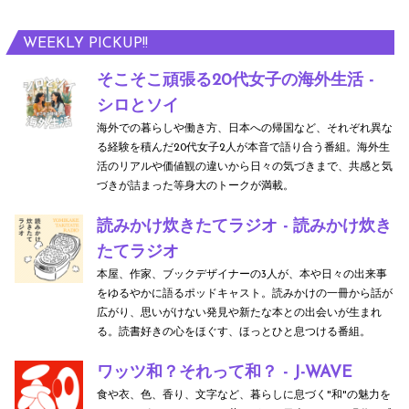
WEEKLY PICKUP!!
そこそこ頑張る20代女子の海外生活 -
シロとソイ
海外での暮らしや働き方、日本への帰国など、それぞれ異な
る経験を積んだ20代女子2人が本音で語り合う番組。海外生
活のリアルや価値観の違いから日々の気づきまで、共感と気
づきが詰まった等身大のトークが満載。
読みかけ炊きたてラジオ - 読みかけ炊き
たてラジオ
本屋、作家、ブックデザイナーの3人が、本や日々の出来事
をゆるやかに語るポッドキャスト。読みかけの一冊から話が
広がり、思いがけない発見や新たな本との出会いが生まれ
る。読書好きの心をほぐす、ほっとひと息つける番組。
ワッツ和？それって和？ - J-WAVE
食や衣、色、香り、文字など、暮らしに息づく"和"の魅力を