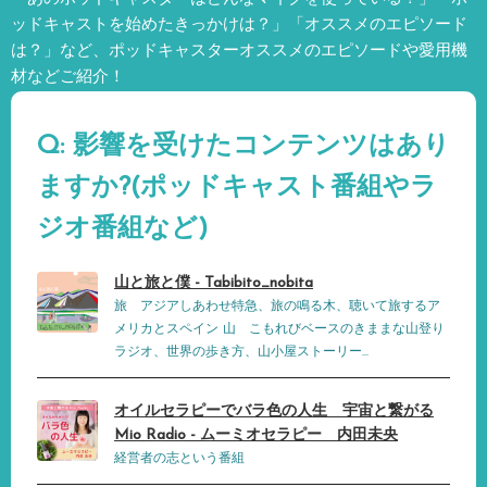
ッドキャストを始めたきっかけは？」「オススメのエピソード
は？」など、
ポッドキャスターオススメのエピソードや愛用機
材などご紹介！
Q: 影響を受けたコンテンツはあり
ますか?(ポッドキャスト番組やラ
ジオ番組など)
山と旅と僕 - Tabibito_nobita
旅 アジアしあわせ特急、旅の鳴る木、聴いて旅するア
メリカとスペイン 山 こもれびベースのきままな山登り
ラジオ、世界の歩き方、山小屋ストーリー...
オイルセラピーでバラ色の人生 宇宙と繋がる
Mio Radio - ムーミオセラピー 内田未央
経営者の志という番組