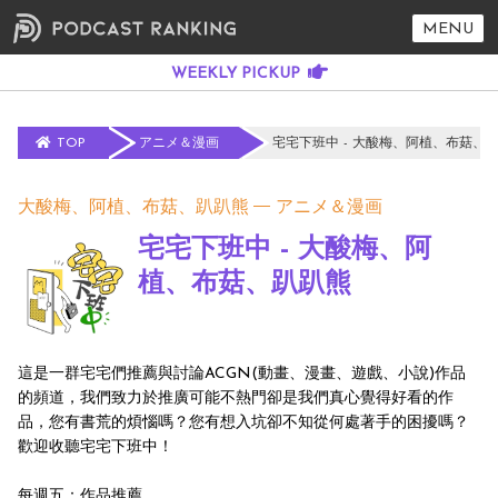
MENU
TOP
アニメ＆漫画
宅宅下班中 - 大酸梅、阿植、布菇、
大酸梅、阿植、布菇、趴趴熊
アニメ＆漫画
宅宅下班中 - 大酸梅、阿
植、布菇、趴趴熊
這是一群宅宅們推薦與討論ACGN(動畫、漫畫、遊戲、小說)作品
的頻道，我們致力於推廣可能不熱門卻是我們真心覺得好看的作
品，您有書荒的煩惱嗎？您有想入坑卻不知從何處著手的困擾嗎？
歡迎收聽宅宅下班中！
每週五：作品推薦