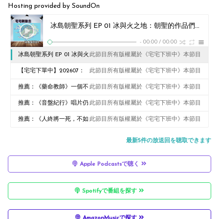
Hosting provided by SoundOn
冰島朝聖系列 EP 01 冰與火之地：朝聖的作品們
此節目所
-
00:00
/
00:00
冰島朝聖系列 EP 01 冰與火
此節目所有版權屬於《宅宅下班中》本節目
之地：朝聖的作品們
【宅宅下單中】202607：
此節目所有版權屬於《宅宅下班中》本節目
八月休息公告&七月超多書
推薦：《藥命教師》一個不
此節目所有版權屬於《宅宅下班中》本節目
的！
小心，小命不保
推薦：《音盤紀行》唱片仍
此節目所有版權屬於《宅宅下班中》本節目
在，故事仍在
推薦：《人終將一死，不如
此節目所有版權屬於《宅宅下班中》本節目
先賣畫》銅臭味與顏料味交
最新5件の放送回を聴取できます
織而成的藝術
Apple Podcastsで聴く
Spotifyで番組を探す
AmazonMusicで探す