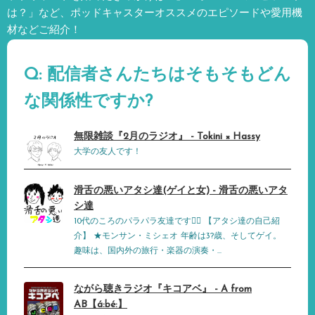
は？」など、
ポッドキャスターオススメのエピソードや愛用機
材などご紹介！
Q: 配信者さんたちはそもそもどん
な関係性ですか?
無限雑談『2月のラジオ』 - Tokini × Hassy
大学の友人です！
滑舌の悪いアタシ達(ゲイと女) - 滑舌の悪いアタ
シ達
10代のころのパラパラ友達です👯‍♀️ 【アタシ達の自己紹
介】 ★モンサン・ミシェオ 年齢は3?歳、そしてゲイ。
趣味は、国内外の旅行・楽器の演奏・...
ながら聴きラジオ『キコアベ』 - A from
AB【á:bé:】