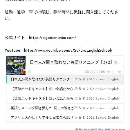
通勤・通学・車での移動、隙間時間に気軽に聞き流してくださ
い。
公式サイト：https://eigodemanbu.com/
YouTube：https://www.youtube.com/c/SakuraEnglishSchool/
日本人が聞き取れない英語リスニング【392】
℗ & © 2026 Sakura English
-
00:00
/
00:00
日本人が聞き取れない英語リスニング
℗ & © 2026 Sakura English
【392】
【英語ポッドキャスト】短い会話だから
℗ & © 2026 Sakura English
聞き取れる5つのショートストーリー。
【英語ポッドキャスト】短い会話だから
℗ & © 2026 Sakura English
初心者向け英語リスニング
聞き取れる5つのショートストーリー。
英語リスニング聞き流し〜 続この速さが
℗ & © 2026 Sakura English
初心者向け英語リスニング【391】
聞こえたら、英語はもう怖くない
アメリカ人が話すリアルな日常英会話リ
℗ & © 2026 Sakura English
【390】
スニング〜英語音声のみ