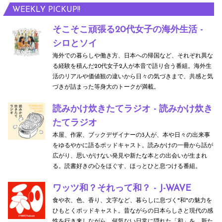
WEEKLY PICKUP!!
そこそこ頑張る20代女子の海外生活 -
シロとソイ
海外での暮らしや働き方、日本への帰国など、それぞれ異な
る経験を積んだ20代女子2人が本音で語り合う番組。海外生
活のリアルや価値観の違いから日々の気づきまで、共感と気
づきが詰まった等身大のトークが満載。
読みかけ炊きたてラジオ - 読みかけ炊き
たてラジオ
本屋、作家、ブックデザイナーの3人が、本や日々の出来事
をゆるやかに語るポッドキャスト。読みかけの一冊から話が
広がり、思いがけない発見や新たな本との出会いが生まれ
る。読書好きの心をほぐす、ほっとひと息つける番組。
ワッツ和？それって和？ - J-WAVE
食や衣、色、香り、文字など、暮らしに息づく"和"の魅力を
ひもとくポッドキャスト。昔ながらの日本らしさと現代の感
性を行き来しながら、何気ない日常に隠れた「和」を、新た