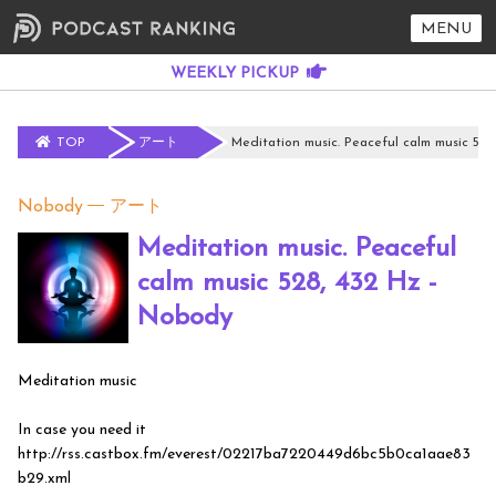
MENU
TOP
アート
Meditation music. Peaceful calm music 528
Nobody
アート
Meditation music. Peaceful
calm music 528, 432 Hz -
Nobody
Meditation music
In case you need it
http://rss.castbox.fm/everest/02217ba7220449d6bc5b0ca1aae83
b29.xml