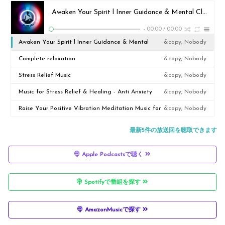
Awaken Your Spirit l Inner Guidance & Mental Clarity l Subconscious Mind Programming
-
00:00
/
00:00
Awaken Your Spirit l Inner Guidance & Mental
&copy; Nobody
Clarity l Subconscious Mind Programming
Complete relaxation
&copy; Nobody
Stress Relief Music
&copy; Nobody
Music for Stress Relief & Healing - Anti Anxiety
&copy; Nobody
Cleanse Meditation l Refreshing Your Mind
Raise Your Positive Vibration Meditation Music for
&copy; Nobody
Positive Energy, Relax Mind Body, Healing Music
最新5件の放送回を聴取できます
Apple Podcastsで聴く
Spotifyで番組を探す
AmazonMusicで探す