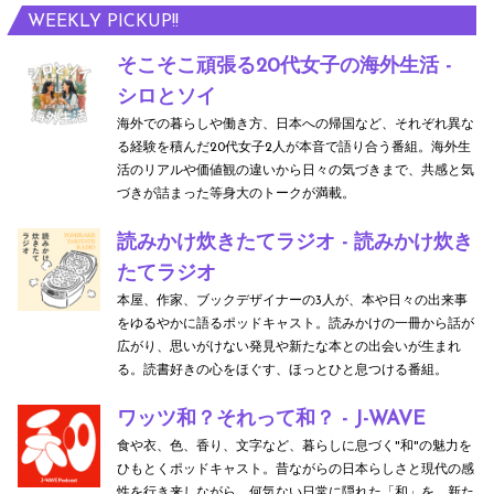
WEEKLY PICKUP!!
そこそこ頑張る20代女子の海外生活 -
シロとソイ
海外での暮らしや働き方、日本への帰国など、それぞれ異な
る経験を積んだ20代女子2人が本音で語り合う番組。海外生
活のリアルや価値観の違いから日々の気づきまで、共感と気
づきが詰まった等身大のトークが満載。
読みかけ炊きたてラジオ - 読みかけ炊き
たてラジオ
本屋、作家、ブックデザイナーの3人が、本や日々の出来事
をゆるやかに語るポッドキャスト。読みかけの一冊から話が
広がり、思いがけない発見や新たな本との出会いが生まれ
る。読書好きの心をほぐす、ほっとひと息つける番組。
ワッツ和？それって和？ - J-WAVE
食や衣、色、香り、文字など、暮らしに息づく"和"の魅力を
ひもとくポッドキャスト。昔ながらの日本らしさと現代の感
性を行き来しながら、何気ない日常に隠れた「和」を、新た