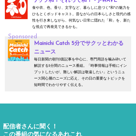
ワッツ和？それって和？ - J-WAVE
食や衣、色、香り、文字など、暮らしに息づく"和"の魅力を
ひもとくポッドキャスト。昔ながらの日本らしさと現代の感
性を行き来しながら、何気ない日常に隠れた「和」を、新た
な視点で再発見できるかも。
Sponsored
Mainichi Catch 5分でサクッとわかる
ニュース
毎日新聞の朝刊1面記事を中心に、専門用語を噛み砕いて
解説する5分間のニュース番組。「時事情報は手軽にイン
プットしたいが、難しい解説は敬遠したい」というニュ
ース関心層のニーズに応え、その日の重要なトピックを
短時間でわかりやすく伝える。
配信者さんに聞く！
この番組の気になるあれこれ