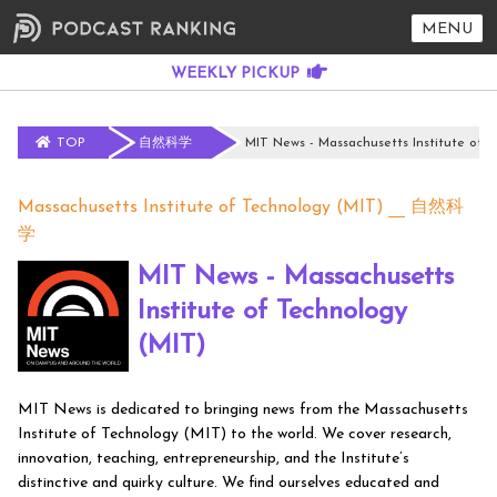
MENU
TOP
自然科学
MIT News - Massachusetts Institute of 
Massachusetts Institute of Technology (MIT)
自然科
学
MIT News - Massachusetts
Institute of Technology
(MIT)
MIT News is dedicated to bringing news from the Massachusetts
Institute of Technology (MIT) to the world. We cover research,
innovation, teaching, entrepreneurship, and the Institute’s
distinctive and quirky culture. We find ourselves educated and