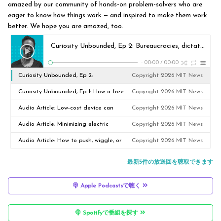
amazed by our community of hands-on problem-solvers who are
eager to know how things work — and inspired to make them work
better. We hope you are amazed, too.
Curiosity Unbounded, Ep 2: Bureaucracies, dictatorships, and the power of Africa's people — Mai Hassan
-
00:00
/
00:00
Curiosity Unbounded, Ep 2:
Copyright 2026 MIT News
Bureaucracies, dictatorships, and the
Curiosity Unbounded, Ep 1: How a free-
Copyright 2026 MIT News
power of Africa's people — Mai Hassan
range kid from Maine is helping green-
Audio Article: Low-cost device can
Copyright 2026 MIT News
up industrial practices — Desirée Plata
measure air pollution anywhere
Audio Article: Minimizing electric
Copyright 2026 MIT News
vehicles’ impact on the grid
Audio Article: How to push, wiggle, or
Copyright 2026 MIT News
drill an object through granular material
最新5件の放送回を聴取できます
Apple Podcastsで聴く
Spotifyで番組を探す