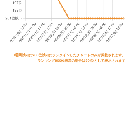
1週間以内に200位以内にランクインしたチャートのみが掲載されます。
ランキング200位未満の場合は201位として表示されます