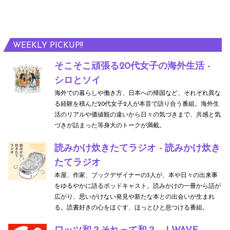
WEEKLY PICKUP!!
そこそこ頑張る20代女子の海外生活 -
シロとソイ
海外での暮らしや働き方、日本への帰国など、それぞれ異な
る経験を積んだ20代女子2人が本音で語り合う番組。海外生
活のリアルや価値観の違いから日々の気づきまで、共感と気
づきが詰まった等身大のトークが満載。
読みかけ炊きたてラジオ - 読みかけ炊き
たてラジオ
本屋、作家、ブックデザイナーの3人が、本や日々の出来事
をゆるやかに語るポッドキャスト。読みかけの一冊から話が
広がり、思いがけない発見や新たな本との出会いが生まれ
る。読書好きの心をほぐす、ほっとひと息つける番組。