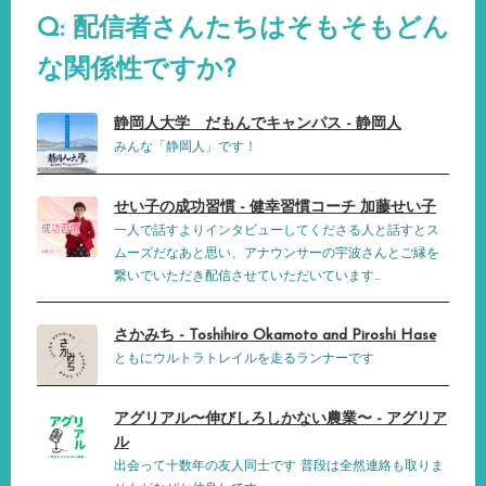
Q: 配信者さんたちはそもそもどん
な関係性ですか?
静岡人大学 だもんでキャンパス - 静岡人
みんな「静岡人」です！
せい子の成功習慣 - 健幸習慣コーチ 加藤せい子
一人で話すよりインタビューしてくださる人と話すとス
ムーズだなあと思い、アナウンサーの宇波さんとご縁を
繋いでいただき配信させていただいています...
さかみち - Toshihiro Okamoto and Piroshi Hase
ともにウルトラトレイルを走るランナーです
アグリアル〜伸びしろしかない農業〜 - アグリア
ル
出会って十数年の友人同士です 普段は全然連絡も取りま