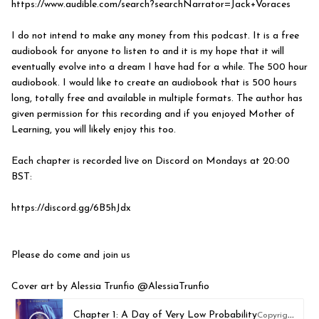
https://www.audible.com/search?searchNarrator=Jack+Voraces
I do not intend to make any money from this podcast. It is a free
audiobook for anyone to listen to and it is my hope that it will
eventually evolve into a dream I have had for a while. The 500 hour
audiobook. I would like to create an audiobook that is 500 hours
long, totally free and available in multiple formats. The author has
given permission for this recording and if you enjoyed Mother of
Learning, you will likely enjoy this too.
Each chapter is recorded live on Discord on Mondays at 20:00
BST:
https://discord.gg/6B5hJdx
Please do come and join us
Cover art by Alessia Trunfio @AlessiaTrunfio
Chapter 1: A Day of Very Low Probability
Copyright 2022 All rights reserved Jack Voraces