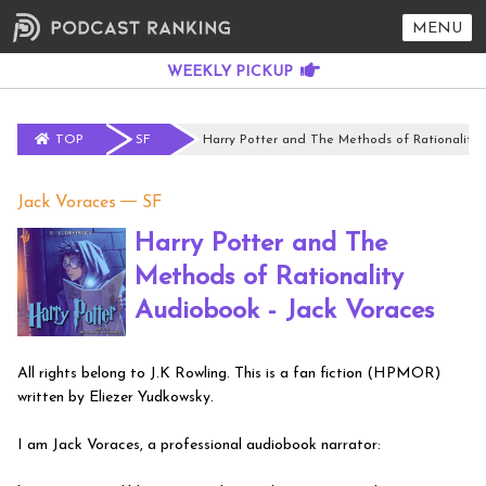
MENU
TOP
SF
Harry Potter and The Methods of Rationality 
Jack Voraces
SF
Harry Potter and The
Methods of Rationality
Audiobook - Jack Voraces
All rights belong to J.K Rowling. This is a fan fiction (HPMOR)
written by Eliezer Yudkowsky.
I am Jack Voraces, a professional audiobook narrator: