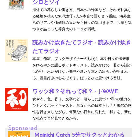
シロとソイ
海外での暮らしや働き方、日本への帰国など、それぞれ異な
る経験を積んだ20代女子2人が本音で語り合う番組。海外生
活のリアルや価値観の違いから日々の気づきまで、共感と気
づきが詰まった等身大のトークが満載。
読みかけ炊きたてラジオ - 読みかけ炊き
たてラジオ
本屋、作家、ブックデザイナーの3人が、本や日々の出来事
をゆるやかに語るポッドキャスト。読みかけの一冊から話が
広がり、思いがけない発見や新たな本との出会いが生まれ
る。読書好きの心をほぐす、ほっとひと息つける番組。
ワッツ和？それって和？ - J-WAVE
食や衣、色、香り、文字など、暮らしに息づく"和"の魅力を
ひもとくポッドキャスト。昔ながらの日本らしさと現代の感
性を行き来しながら、何気ない日常に隠れた「和」を、新た
な視点で再発見できるかも。
Sponsored
Mainichi Catch 5分でサクッとわかる