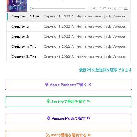
-
00:00
/
00:00
Chapter 1: A Day
Copyright 2022 All rights reserved Jack Voraces
of Very Low
Chapter 2:
Copyright 2022 All rights reserved Jack Voraces
Probability
Everything I
Chapter 3:
Copyright 2022 All rights reserved Jack Voraces
Believe Is False
Comparing Reality
Chapter 4: The
Copyright 2022 All rights reserved Jack Voraces
To Its Alternatives
Efficient Market
Chapter 5: The
Copyright 2022 All rights reserved Jack Voraces
Hypothesis
Fundamental
最新5件の放送回を聴取できます
Attribution Error
Apple Podcastsで聴く
Spotifyで番組を探す
AmazonMusicで探す
RSSで番組を購読する