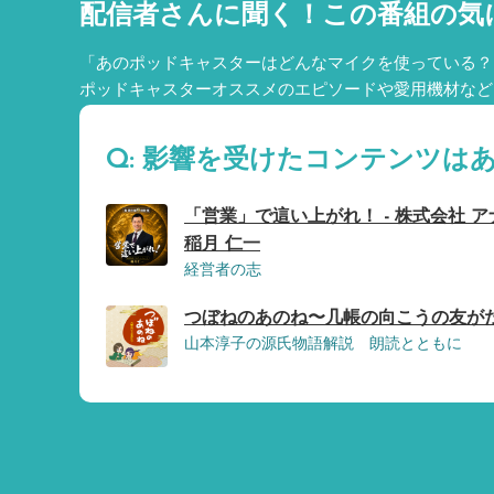
配信者さんに聞く！
この番組の気
「あのポッドキャスターはどんなマイクを使っている？
ポッドキャスターオススメのエピソードや愛用機材など
Q: 影響を受けたコンテンツは
「営業」で這い上がれ！ - 株式会社 
稲月 仁一
経営者の志
つぼねのあのね〜几帳の向こうの友がたり
山本淳子の源氏物語解説 朗読とともに