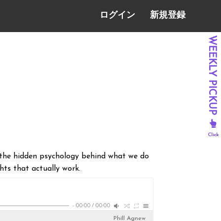
ログイン
新規登録
 the hidden psychology behind what we do
hts that actually work.
-
00:00
/
00:00
Phill Agnew