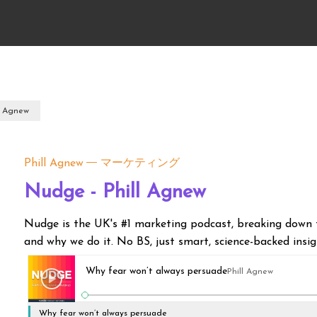
l Agnew
Phill Agnew
マーケティング
Nudge - Phill Agnew
Nudge is the UK's #1 marketing podcast, breaking down
and why we do it. No BS, just smart, science-backed insig
Why fear won’t always persuade
Phill Agnew
Why fear won’t always persuade