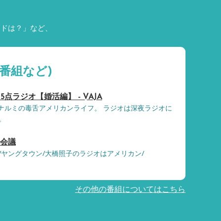
ードは？」など、
番組など)
om 5点ラジオ【婚活編】 - VAJA
, シノブとナルミの毒舌アメリカンライフ。 ラジオは深夜ラジオに
。
端会議
/ヤングタウン/大橋照子のラジオはアメリカン/
その他の番組についてはこちら