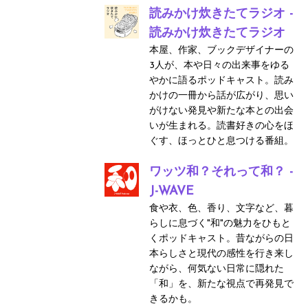
読みかけ炊きたてラジオ -
読みかけ炊きたてラジオ
本屋、作家、ブックデザイナーの
3人が、本や日々の出来事をゆる
やかに語るポッドキャスト。読み
かけの一冊から話が広がり、思い
がけない発見や新たな本との出会
いが生まれる。読書好きの心をほ
ぐす、ほっとひと息つける番組。
ワッツ和？それって和？ -
J-WAVE
食や衣、色、香り、文字など、暮
らしに息づく"和"の魅力をひもと
くポッドキャスト。昔ながらの日
本らしさと現代の感性を行き来し
ながら、何気ない日常に隠れた
「和」を、新たな視点で再発見で
きるかも。