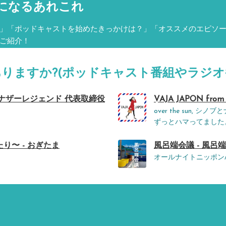
になるあれこれ
」「ポッドキャストを始めたきっかけは？」「オススメのエピソ
ご紹介！
ありますか?(ポッドキャスト番組やラジオ
アナザーレジェンド 代表取締役
VAJA JAPON fr
over the sun
ずっとハマってました
〜 - おぎたま
風呂端会議 - 風呂
オールナイトニッポン