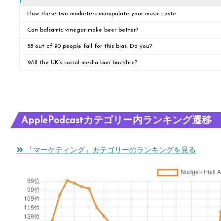
How these two marketers manipulate your music taste
Can balsamic vinegar make beer better?
88 out of 90 people fall for this bias. Do you?
Will the UK’s social media ban backfire?
ApplePodcastカテゴリー内ランキング遷移
「マーケティング」カテゴリーのランキングを見る