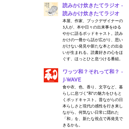
読みかけ炊きたてラジオ -
読みかけ炊きたてラジオ
本屋、作家、ブックデザイナーの
3人が、本や日々の出来事をゆる
やかに語るポッドキャスト。読み
かけの一冊から話が広がり、思い
がけない発見や新たな本との出会
いが生まれる。読書好きの心をほ
ぐす、ほっとひと息つける番組。
ワッツ和？それって和？ -
J-WAVE
食や衣、色、香り、文字など、暮
らしに息づく"和"の魅力をひもと
くポッドキャスト。昔ながらの日
本らしさと現代の感性を行き来し
ながら、何気ない日常に隠れた
「和」を、新たな視点で再発見で
きるかも。