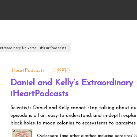
Extraordinary Universe - iHeartPodcasts
iHeartPodcasts
自然科学
Daniel and Kelly’s Extraordinary 
iHeartPodcasts
Scientists Daniel and Kelly cannot stop talking about ou
episode is a fun, easy-to-understand, and in-depth explan
black holes to moon colonies to ecosystems to parasites 
Cyclospora (and other diarrhea-inducing parasites)
2026 iHea