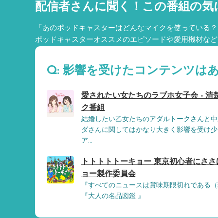
配信者さんに聞く！
この番組の気
「あのポッドキャスターはどんなマイクを使っている？
ポッドキャスターオススメのエピソードや愛用機材など
Q: 影響を受けたコンテンツは
愛されたい女たちのラブホ女子会 - 清
ク番組
結婚したい乙女たちのアダルトークさんと中
ダさんに関してはかなり大きく影響を受け少
ア...
トトトトトーキョー 東京初心者にささげ
ョー製作委員会
『すべてのニュースは賞味期限切れである（
『大人の名品図鑑 』