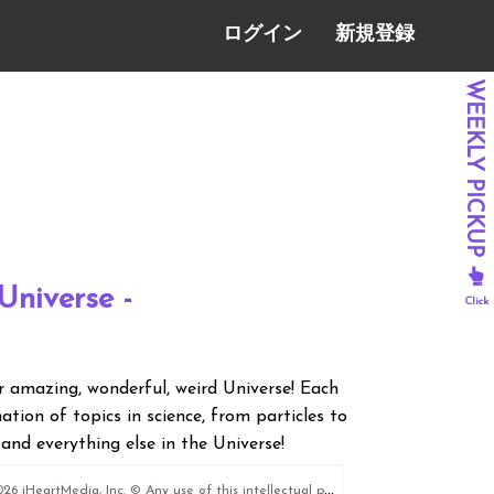
ログイン
新規登録
Universe -
r amazing, wonderful, weird Universe! Each
ation of topics in science, from particles to
and everything else in the Universe!
rtMedia, Inc. © Any use of this intellectual property for text and data mining or computational analysis including as training material for artificial intelligence systems is strictly prohibited without express written consent from iHeartMedia