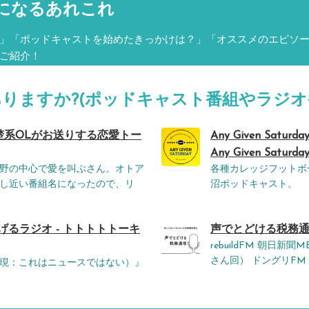
になるあれこれ
」「ポッドキャストを始めたきっかけは？」「オススメのエピソ
ご紹介！
ありますか?(ポッドキャスト番組やラジオ
楚系OLがお送りする恋愛トー
Any Given Sa
Any Given Saturda
野の中心で愛を叫ぶさん。オトア
各種カレッジフットボ
し近い番組名になったので、リ
沼ポッドキャスト。
るラジオ - トトトトトーキ
声でとどける税務通信
rebuildFM 朝日
さん回） ドングリFM
現：これはニュースではない）』