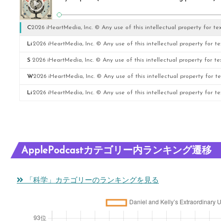
C
2026 iHeartMedia, Inc. © Any use of this intellectual property for te
y
Li
2026 iHeartMedia, Inc. © Any use of this intellectual property for te
c
st
S
2026 iHeartMedia, Inc. © Any use of this intellectual property for te
l
e
o
W
2026 iHeartMedia, Inc. © Any use of this intellectual property for te
o
n
u
h
Li
2026 iHeartMedia, Inc. © Any use of this intellectual property for te
s
er
n
at
st
p
Q
d
is
e
o
u
(f
a
n
ApplePodcastカテゴリー内ランキング遷移
r
e
e
sp
er
a
st
a
a
Q
「科学」カテゴリーのランキングを見る
(
io
t
c
u
a
n
u
e-
e
n
s
ri
ti
st