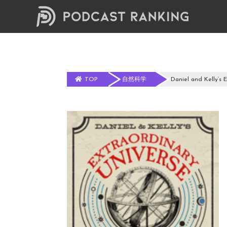
TOP
自然科学
Daniel and Kelly’s 