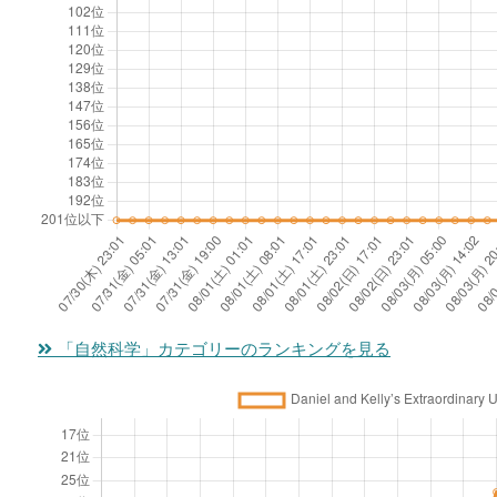
d
#
n
m
io
o
4
g
e
n
t
6
a
in
s
h
u
te
#
e
d
rv
4
r
io
al
5
d
w
?
i
iz
a
a
rr
r
「自然科学」カテゴリーのランキングを見る
h
d
e
M
a
a
-
t