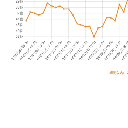
i
K
n
e
d
s
u
el
c
m
i
a
n
n
g
)
1週間以内に
p
a
r
a
si
t