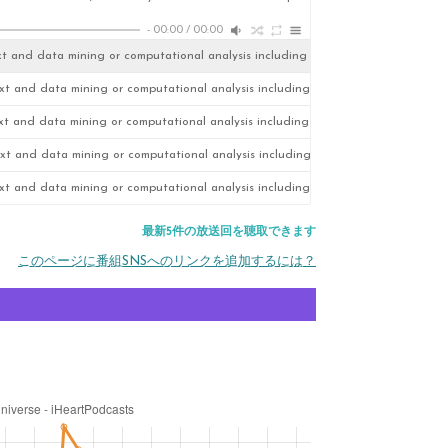
-
00:00
/
00:00
xt and data mining or computational analysis including as training material for a
xt and data mining or computational analysis including as training material for a
xt and data mining or computational analysis including as training material for a
xt and data mining or computational analysis including as training material for a
xt and data mining or computational analysis including as training material for a
最新5件の放送回を聴取できます
このページに番組SNSへのリンクを追加するには？