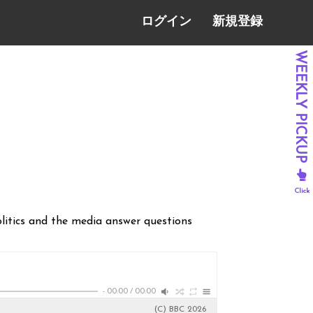
ログイン
新規登録
litics and the media answer questions
-
00:00
/
00:00
(C) BBC 2026