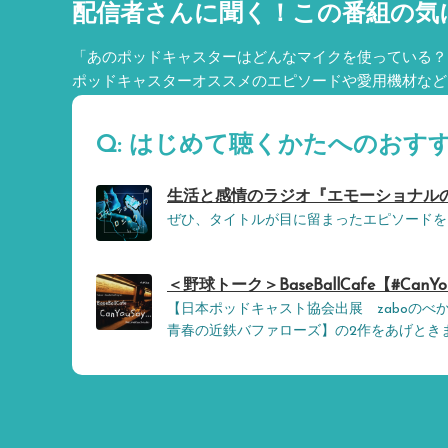
配信者さんに聞く！
この番組の気
「あのポッドキャスターはどんなマイクを使っている？
ポッドキャスターオススメのエピソードや愛用機材など
Q: はじめて聴くかたへのおす
生活と感情のラジオ『エモーショナルの
ぜひ、タイトルが目に留まったエピソードを
＜野球トーク＞BaseBallCafe【#CanYo
【日本ポッドキャスト協会出展 zaboのべ
青春の近鉄バファローズ】の2作をあげとき