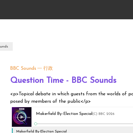
ounds
BBC Sounds
行政
Question Time - BBC Sounds
<p>Topical debate in which guests from the worlds of po
posed by members of the public</p>
Makerfield By-Election Special
(C) BBC 2026
Makerfield By-Election Special