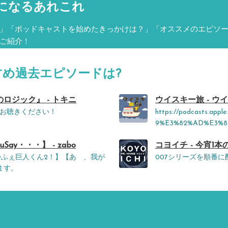
になるあれこれ
」「ポッドキャストを始めたきっかけは？」「オススメのエピソ
ご紹介！
すめ過去エピソードは?
ロジック』 - トキニ
ウイスキー旅 - ウ
お聴きください！
https://podcasts.a
9%E3%82%AD%E3%83%
uSay・・・】 - zabo
コヨイチ - 今宵1本
かふぇ巨人くん2！】【あゝ、我が
007シリーズを順番
ます。