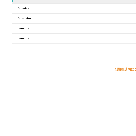
Dulwich
Dumfries
London
London
1週間以内に