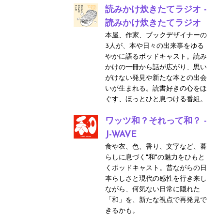
読みかけ炊きたてラジオ -
読みかけ炊きたてラジオ
本屋、作家、ブックデザイナーの
3人が、本や日々の出来事をゆる
やかに語るポッドキャスト。読み
かけの一冊から話が広がり、思い
がけない発見や新たな本との出会
いが生まれる。読書好きの心をほ
ぐす、ほっとひと息つける番組。
ワッツ和？それって和？ -
J-WAVE
食や衣、色、香り、文字など、暮
らしに息づく"和"の魅力をひもと
くポッドキャスト。昔ながらの日
本らしさと現代の感性を行き来し
ながら、何気ない日常に隠れた
「和」を、新たな視点で再発見で
きるかも。