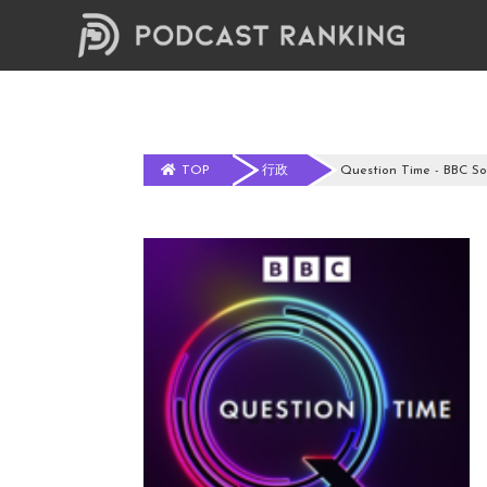
TOP
行政
Question Time - BBC S