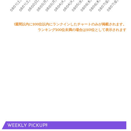
t
d
a
si
a
t
r
fi
r
o
k
e
1週間以内に200位以内にランクインしたチャートのみが掲載されます。
ランキング200位未満の場合は201位として表示されます
h
e
d
e
t
i
a
n
d
f
i
o
n
r
A
m
l
a
b
ti
a
o
WEEKLY PICKUP!!
n
n