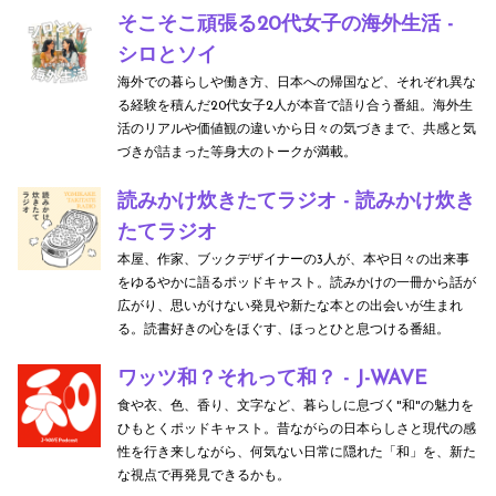
i
そこそこ頑張る20代女子の海外生活 -
シロとソイ
a
海外での暮らしや働き方、日本への帰国など、それぞれ異な
る経験を積んだ20代女子2人が本音で語り合う番組。海外生
活のリアルや価値観の違いから日々の気づきまで、共感と気
づきが詰まった等身大のトークが満載。
読みかけ炊きたてラジオ - 読みかけ炊き
たてラジオ
本屋、作家、ブックデザイナーの3人が、本や日々の出来事
をゆるやかに語るポッドキャスト。読みかけの一冊から話が
広がり、思いがけない発見や新たな本との出会いが生まれ
る。読書好きの心をほぐす、ほっとひと息つける番組。
ワッツ和？それって和？ - J-WAVE
食や衣、色、香り、文字など、暮らしに息づく"和"の魅力を
ひもとくポッドキャスト。昔ながらの日本らしさと現代の感
性を行き来しながら、何気ない日常に隠れた「和」を、新た
な視点で再発見できるかも。