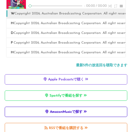
-
00:00
/
00:00
W
Copyright 2026, Australian Broadcasting Corporation. All right reserved
h
H
Copyright 2026, Australian Broadcasting Corporation. All right reserved.
o'
o
D
Copyright 2026, Australian Broadcasting Corporation. All right reserved.
s
w
u
P
Copyright 2026, Australian Broadcasting Corporation. All right reserved.
re
t
a
o
H
Copyright 2026, Australian Broadcasting Corporation. All right reserved.
al
o
L
ly
o
最新5件の放送回を聴取できます
ly
b
i
m
w
b
Apple Podcastsで聴く
e
p
a
t
a
c
a
r
o
Spotifyで番組を探す
n
o
a
k
g
kr
m
n
e
e
AmazonMusicで探す
ol
e
d
t’
t
li
a
Iv
s
a
RSSで番組を購読する