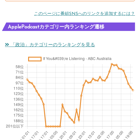
n
n
a
d
w
このページに番組SNSへのリンクを追加するには？
g
A
n
u
a
Ni
l
k
m
y
ApplePodcastカテゴリー内ランキング遷移
g
b
a
b
w
el
「政治」カテゴリーのランキングを見る
a
T
e
it
F
n
r
s
h
ar
i
u
t
s
a
a
m
b
e
g
n
p
e
lli
e?
s
g
t
n
u
o
ti
g
p
h
n
cl
e
e
g
a
rs
a
m
s