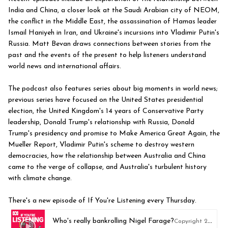
India and China, a closer look at the Saudi Arabian city of NEOM,
the conflict in the Middle East, the assassination of Hamas leader
Ismail Haniyeh in Iran, and Ukraine's incursions into Vladimir Putin's
Russia. Matt Bevan draws connections between stories from the
past and the events of the present to help listeners understand
world news and international affairs.
The podcast also features series about big moments in world news;
previous series have focused on the United States presidential
election, the United Kingdom's 14 years of Conservative Party
leadership, Donald Trump's relationship with Russia, Donald
Trump's presidency and promise to Make America Great Again, the
Mueller Report, Vladimir Putin's scheme to destroy western
democracies, how the relationship between Australia and China
came to the verge of collapse, and Australia's turbulent history
with climate change.
There's a new episode of If You're Listening every Thursday.
Who's really bankrolling Nigel Farage?
Copyright 2026, Australian Broadcasting Corporation. All right reserved.