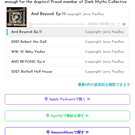
enough for the skeptics! Proud member of Dark Myths Collective.
And Beyond: Ep 11
Copyright Jerry Paulley
-
00:00
/
00:00
And Beyond: Ep 11
Copyright Jerry Paulley
2027 Robert the Doll
Copyright Jerry Paulley
WW: 35 Akku Yadav
Copyright Jerry Paulley
AND BEYOND: Ep 9
Copyright Jerry Paulley
2027: Bothell Hell House
Copyright Jerry Paulley
最新5件の放送回を聴取できます
Apple Podcastsで聴く
Spotifyで番組を探す
AmazonMusicで探す