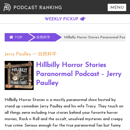
MENU
TOP
自然科学
Hillbilly Horror Stories Paranormal Podcas
Jerry Paulley
自然科学
Hillbilly Horror Stories
Paranormal Podcast - Jerry
Paulley
Hillbilly Horror Stories is a mostly paranormal show hosted by
stand up comedian Jerry Paulley and his wife Tracy. They touch on
all things eerie including true stories behind your favorite horror
movies, Rock n Roll and the occult, unsolved mysteries and creepy
true crime. Serious enough for the true paranormal fan but funny