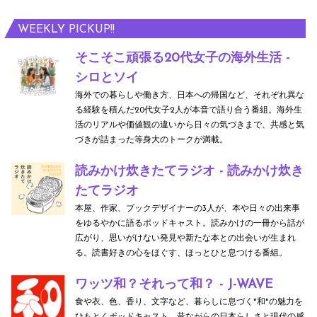
WEEKLY PICKUP!!
そこそこ頑張る20代女子の海外生活 -
シロとソイ
海外での暮らしや働き方、日本への帰国など、それぞれ異な
る経験を積んだ20代女子2人が本音で語り合う番組。海外生
活のリアルや価値観の違いから日々の気づきまで、共感と気
づきが詰まった等身大のトークが満載。
読みかけ炊きたてラジオ - 読みかけ炊き
たてラジオ
本屋、作家、ブックデザイナーの3人が、本や日々の出来事
をゆるやかに語るポッドキャスト。読みかけの一冊から話が
広がり、思いがけない発見や新たな本との出会いが生まれ
る。読書好きの心をほぐす、ほっとひと息つける番組。
ワッツ和？それって和？ - J-WAVE
食や衣、色、香り、文字など、暮らしに息づく"和"の魅力を
ひもとくポッドキャスト。昔ながらの日本らしさと現代の感