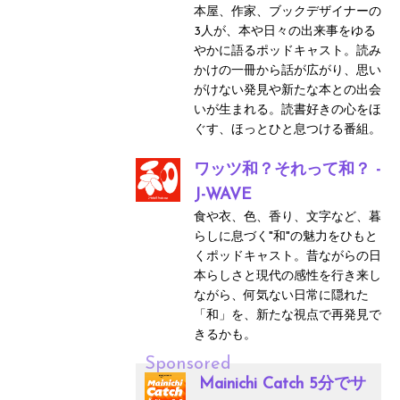
本屋、作家、ブックデザイナーの
3人が、本や日々の出来事をゆる
やかに語るポッドキャスト。読み
かけの一冊から話が広がり、思い
がけない発見や新たな本との出会
いが生まれる。読書好きの心をほ
ぐす、ほっとひと息つける番組。
ワッツ和？それって和？ -
J-WAVE
食や衣、色、香り、文字など、暮
らしに息づく"和"の魅力をひもと
くポッドキャスト。昔ながらの日
本らしさと現代の感性を行き来し
ながら、何気ない日常に隠れた
「和」を、新たな視点で再発見で
きるかも。
Sponsored
Mainichi Catch 5分でサ