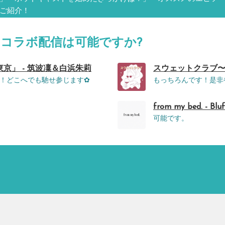
ご紹介！
のコラボ配信は可能ですか?
京」 - 筑波凜＆白浜朱莉
スウェットクラブ〜wanna
！どこへでも馳せ参じます︎✿
もっちろんです！是非
from my bed. - Blu
可能です。