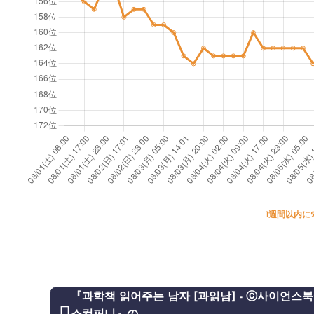
1週間以内に
『과학책 읽어주는 남자 [과읽남] - ⓒ사이언스