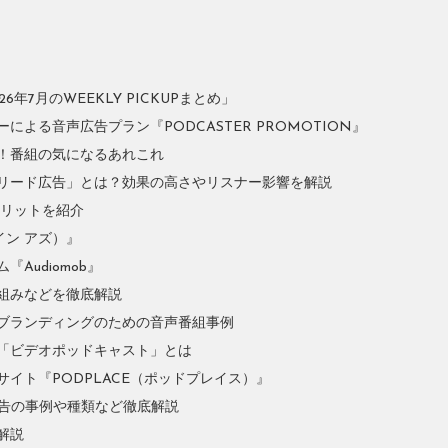
年7月のWEEKLY PICKUPまとめ」
よる音声広告プラン『PODCASTER PROMOTION』
！番組の気になるあれこれ
リード広告」とは？効果の高さやリスナー影響を解説
やメリットを紹介
イン アズ）』
Audiomob』
組みなどを徹底解説
ブランディングのための音声番組事例
「ビデオポッドキャスト」とは
イト『PODPLACE（ポッドプレイス）』
広告の事例や種類など徹底解説
解説