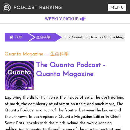
MENU
TOP
生命科学
The Quanta Podcast - Quanta Magazi
Quanta Magazine
生命科学
The Quanta Podcast -
Quanta Magazine
Exploring the distant universe, the insides of cells, the abstractions
of math, the complexity of information itself, and much more, The
Quanta Podcast is a tour of the frontier between the known and
the unknown. In each episode, Quanta Magazine Editor-in-Chief
Samir Patel speaks with the minds behind the award-winning
publication to navigate through some of the most important and