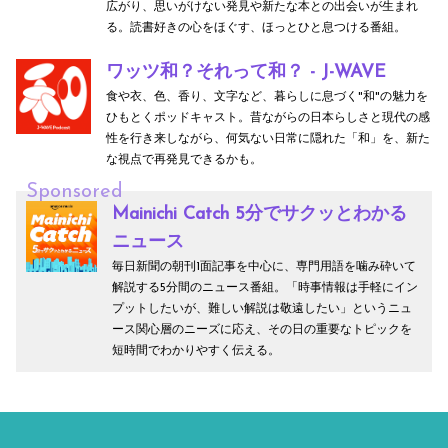
広がり、思いがけない発見や新たな本との出会いが生まれ
る。読書好きの心をほぐす、ほっとひと息つける番組。
ワッツ和？それって和？ - J-WAVE
食や衣、色、香り、文字など、暮らしに息づく"和"の魅力を
ひもとくポッドキャスト。昔ながらの日本らしさと現代の感
性を行き来しながら、何気ない日常に隠れた「和」を、新た
な視点で再発見できるかも。
Sponsored
Mainichi Catch 5分でサクッとわかる
ニュース
毎日新聞の朝刊1面記事を中心に、専門用語を噛み砕いて
解説する5分間のニュース番組。「時事情報は手軽にイン
プットしたいが、難しい解説は敬遠したい」というニュ
ース関心層のニーズに応え、その日の重要なトピックを
短時間でわかりやすく伝える。