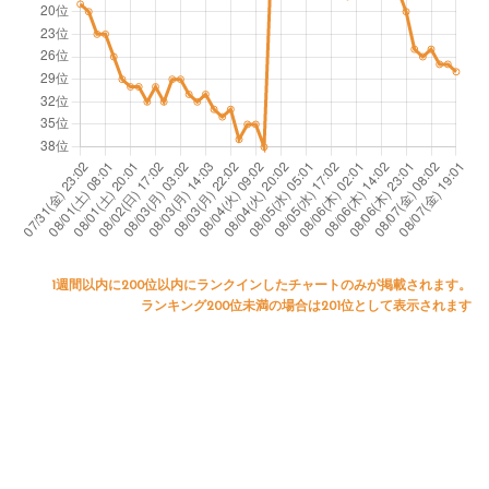
1週間以内に200位以内にランクインしたチャートのみが掲載されます。
ランキング200位未満の場合は201位として表示されます