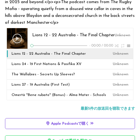
in 2025 and beyond.</p><p>The podcast comes from The Rugby
Mafia - operating quietly from a disused wine cellar in caves in the
hills above Blaydon and a deconsecrated church in the back streets
of darkest Manchester</p>
Lions 12 - 22 Australia - The Final Chapter
Unknown
-
00:00
/
00:00
Lions 12 - 22 Australia - The Final Chapter
Unknown
Lions 24 - 19 First Nations & Pasifika XV
Unknown
The Wallabies - Secrets Up Sleeves?
Unknown
Lions 27 - 19 Australia (First Test)
Unknown
Omertà "Bene rubato" (Bonus) - Alma Mater - Schools
Unknown
matter
最新5件の放送回を聴取できます
Apple Podcastsで聴く