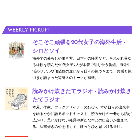
WEEKLY PICKUP!!
そこそこ頑張る20代女子の海外生活 -
シロとソイ
海外での暮らしや働き方、日本への帰国など、それぞれ異な
る経験を積んだ20代女子2人が本音で語り合う番組。海外生
活のリアルや価値観の違いから日々の気づきまで、共感と気
づきが詰まった等身大のトークが満載。
読みかけ炊きたてラジオ - 読みかけ炊き
たてラジオ
本屋、作家、ブックデザイナーの3人が、本や日々の出来事
をゆるやかに語るポッドキャスト。読みかけの一冊から話が
広がり、思いがけない発見や新たな本との出会いが生まれ
る。読書好きの心をほぐす、ほっとひと息つける番組。