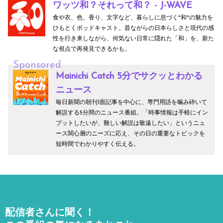
ワッツ和？それって和？ - J-WAVE
食や衣、色、香り、文字など、暮らしに息づく"和"の魅力を
ひもとくポッドキャスト。昔ながらの日本らしさと現代の感
性を行き来しながら、何気ない日常に隠れた「和」を、新た
な視点で再発見できるかも。
Sponsored
Mainichi Catch 5分でサクッとわかる
ニュース
毎日新聞の朝刊1面記事を中心に、専門用語を噛み砕いて
解説する5分間のニュース番組。「時事情報は手軽にイン
プットしたいが、難しい解説は敬遠したい」というニュ
ース関心層のニーズに応え、その日の重要なトピックを
短時間でわかりやすく伝える。
配信者さんに聞く！