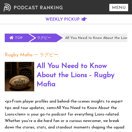
MENU
TOP
ラグビー
All You Need to Know About the Lions 
Rugby Mafia
ラグビー
All You Need to Know
About the Lions - Rugby
Mafia
<p>From player profiles and behind-the-scenes insights to expert
tips and tour updates, <em>All You Need to Know About the
Lions</em> is your go-to podcast for everything Lions-related.
Whether you're a die-hard fan or a curious newcomer, we break
down the stories, stats, and standout moments shaping the squad