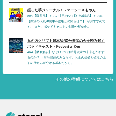
掘った芋ジャーナル！ - マーシー＆もやん
#1の【藤井風】 #101の【男のシミ取り体験記】 #102の
【白湯の人気沸騰中♨️健康との関係は？】 がおすすめで
す。 また、ポッドキャストの制作や配信側...
丸の内クリプト資本論/暗号資産の今を読み解く
ポッドキャスト - Podcaster Ken
#164【徹底解説】なぜFOMCは暗号資産の未来を左右す
るのか？ →暗号資産のみならず、お金の価値と値段の上
下の仕組みが分かる基本だから。
その他の番組についてはこちら